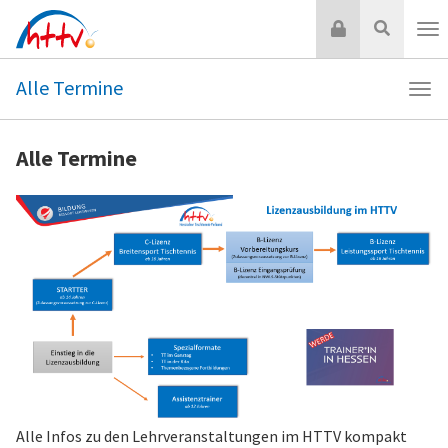
Zum
Login
Suche
Inhalt
Nav
springen
Alle Termine
Navi
Alle
Ter
Alle Termine
Alle Infos zu den Lehrveranstaltungen im HTTV kompakt