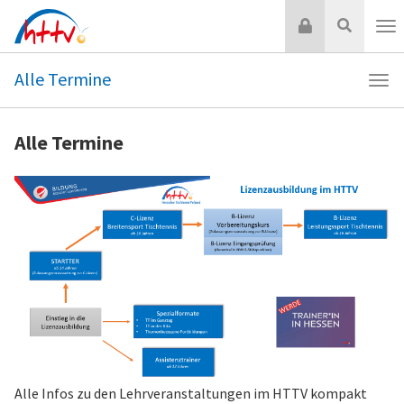
Zum
Login
Suche
Inhalt
Nav
springen
Alle Termine
Navi
Alle
Ter
Alle Termine
Alle Infos zu den Lehrveranstaltungen im HTTV kompakt