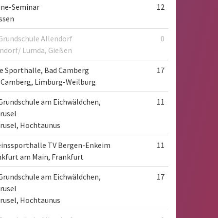
ine-Seminar
12
essen
Grundschule Allendorf
0
endorf/ Lumda, Gießen
e Sporthalle, Bad Camberg
17
 Camberg, Limburg-Weilburg
Grundschule am Eichwäldchen,
11
rusel
rusel, Hochtaunus
einssporthalle TV Bergen-Enkeim
11
nkfurt am Main, Frankfurt
Grundschule am Eichwäldchen,
17
rusel
rusel, Hochtaunus