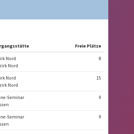
rgangsstätte
Freie Plätze
irk Nord
8
zirk Nord
irk Nord
15
zirk Nord
ine-Seminar
9
essen
ine-Seminar
9
essen