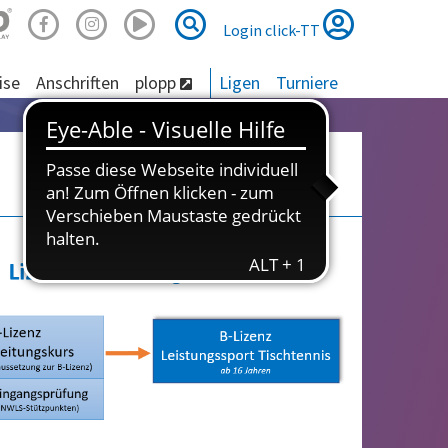
Suche
Suche
Login click-TT
ise
Anschriften
plopp
Ligen
Turniere