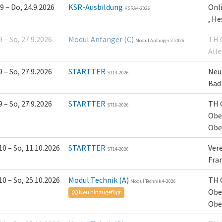
.9 – Do, 24.9.2026
KSR-Ausbildung
Onl
KSRA4-2026
, H
9 – So, 27.9.2026
Modul Anfänger (C)
TH 
Modul Anfänger 2-2026
All
9 – So, 27.9.2026
STARTTER
Neu
ST13-2026
Bad
9 – So, 27.9.2026
STARTTER
TH 
ST16-2026
Obe
Obe
10 – So, 11.10.2026
STARTTER
Ver
ST14-2026
Fra
10 – So, 25.10.2026
Modul Technik (A)
TH 
Modul Technik 4-2026
Obe
Neu hinzugefügt
Obe