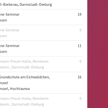
ß-Bieberau, Darmstadt-Dieburg
ine-Seminar
19
essen
ine-Seminar
0
essen
ine-Seminar
11
essen
mann-Pösch-Halle, Reinheim
0
nheim , Darmstadt-Dieburg
Grundschule am Eichwäldchen,
16
rusel
rusel, Hochtaunus
mann-Pösch-Halle, Reinheim
0
nheim , Darmstadt-Dieburg