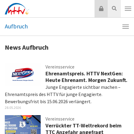
Zum
Login
Suche
Inhalt
Nav
springen
Aufbruch
Navi
Aufb
News Aufbruch
Vereinsservice
Ehrenamtspreis. HTTV NextGen:
Heute Ehrenamt. Morgen Zukunft.
Junge Engagierte sichtbar machen –
Ehrenamtspreis des HTTV für junge Engagierte.
Bewerbungsfrist bis 15.06.2026 verlängert.
28.05.2026
Vereinsservice
Verrückter TT-Weltrekord beim
TTC Anzefahr angefragt