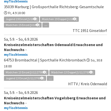
myTischtennis
35039 Marburg | Großsporthalle Richtsberg-Gesamtschule
Fr, 4.9 18:00
Jugend 19 Einzel [U18
]
Mädchen 19 Doppel [U18
]
Mädchen 15 Einzel [U14
]
...
TTC 1951 Ginseldorf
Sa, 5.9.
–
So, 6.9.2026
Kreiseinzelmeisterschaften Odenwald Erwachsene und
Nachwuchs
-
myTischtennis
64753 Brombachtal | Sporthalle Kirchbrombach
So, 30.8
18:00
Mädchen 13 Einzel [U12/2700
]
Mädchen 13 Doppel [U12/2700
]
Jugend 13 Einzel [U12/2700
]
...
HTTV / Kreis Odenwald
Sa, 5.9.
–
So, 6.9.2026
Kreiseinzelmeisterschaften Vogelsberg Erwachsene und
Nachwuchs
-
myTischtennis