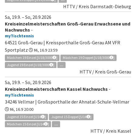
HTTV / Kreis Darmstadt-Dieburg
Sa, 19.9.
–
So, 20.9.2026
Kreiseinzelmeisterschaften Groß-Gerau Erwachsene und
Nachwuchs
-
myTischtennis
64521 Groß-Gerau | Kreissporthalle Groß-Gerau AM VFR
Sportplatz
Mi, 16.9 23:59
Mädchen 19 Einzel [U18/3000
]
Mädchen 19 Doppel [U18/3000
]
Jugend 19 Einzel [U18/3000
]
...
HTTV / Kreis Groß-Gerau
Sa, 19.9.
–
So, 20.9.2026
Kreiseinzelmeisterschaften Kassel Nachwuchs
-
myTischtennis
34246 Vellmar | Großsporthalle der Ahnatal-Schule-Vellmar
Mi, 16.9 20:00
Jugend 15 Einzel [U14
]
Jugend 15 Doppel [U14
]
Mädchen 15 Einzel [U14
]
...
HTTV / Kreis Kassel