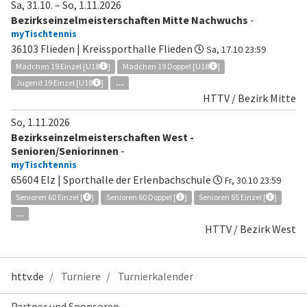
Sa, 31.10.
–
So, 1.11.2026
Bezirkseinzelmeisterschaften Mitte Nachwuchs
-
myTischtennis
36103 Flieden | Kreissporthalle Flieden
Sa, 17.10 23:59
Mädchen 19 Einzel [U18
]
Mädchen 19 Doppel [U18
]
Jugend 19 Einzel [U18
]
...
HTTV / Bezirk Mitte
So, 1.11.2026
Bezirkseinzelmeisterschaften West -
Senioren/Seniorinnen
-
myTischtennis
65604 Elz | Sporthalle der Erlenbachschule
Fr, 30.10 23:59
Senioren 60 Einzel [
]
Senioren 60 Doppel [
]
Senioren 65 Einzel [
]
...
HTTV / Bezirk West
httv.de
Turniere
Turnierkalender
Partner und Sponsoren