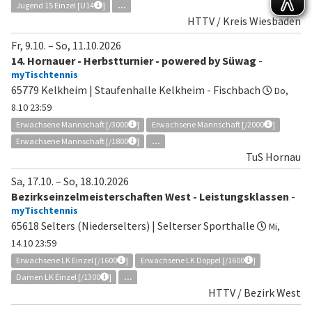
Jugend 15 Einzel [U14
]
...
HTTV / Kreis Wiesbaden
Fr, 9.10.
–
So, 11.10.2026
14. Hornauer - Herbstturnier - powered by Süwag
-
myTischtennis
65779 Kelkheim | Staufenhalle Kelkheim - Fischbach
Do,
8.10 23:59
Erwachsene Mannschaft [/3000
]
Erwachsene Mannschaft [/2000
]
Erwachsene Mannschaft [/1800
]
...
TuS Hornau
Sa, 17.10.
–
So, 18.10.2026
Bezirkseinzelmeisterschaften West - Leistungsklassen
-
myTischtennis
65618 Selters (Niederselters) | Selterser Sporthalle
Mi,
14.10 23:59
Erwachsene LK Einzel [/1600
]
Erwachsene LK Doppel [/1600
]
Damen LK Einzel [/1300
]
...
HTTV / Bezirk West