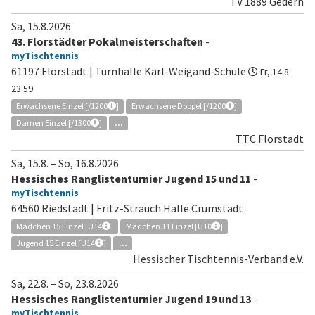
TV 1889 Gedern
Sa, 15.8.2026
43. Florstädter Pokalmeisterschaften
-
myTischtennis
61197 Florstadt | Turnhalle Karl-Weigand-Schule
Fr, 14.8
23:59
Erwachsene Einzel [/1200
]
Erwachsene Doppel [/1200
]
Damen Einzel [/1300
]
...
TTC Florstadt
Sa, 15.8.
–
So, 16.8.2026
Hessisches Ranglistenturnier Jugend 15 und 11
-
myTischtennis
64560 Riedstadt | Fritz-Strauch Halle Crumstadt
Mädchen 15 Einzel [U14
]
Mädchen 11 Einzel [U10
]
Jugend 15 Einzel [U14
]
...
Hessischer Tischtennis-Verband e.V.
Sa, 22.8.
–
So, 23.8.2026
Hessisches Ranglistenturnier Jugend 19 und 13
-
myTischtennis