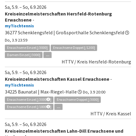
Sa, 5.9.
–
So, 6.9.2026
Kreiseinzelmeisterschaften Hersfeld-Rotenburg
Erwachsene
-
myTischtennis
36277 Schenklengsfeld | Großsporthalle Schenklengsfeld
Do, 3.9 23:59
Erwachsene Einzel [/3000]
Erwachsene Doppel [/1200]
Damen Einzel [/3000]
...
HTTV / Kreis Hersfeld-Rotenburg
Sa, 5.9.
–
So, 6.9.2026
Kreiseinzelmeisterschaften Kassel Erwachsene
-
myTischtennis
34225 Baunatal | Max-Riegel-Halle
Do, 3.9 20:00
Erwachsene Einzel [/3000
]
Erwachsene Doppel [/3000]
Erwachsene Einzel [/1800
]
...
HTTV / Kreis Kassel
Sa, 5.9.
–
So, 6.9.2026
Kreiseinzelmeisterschaften Lahn-Dill Erwachsene und