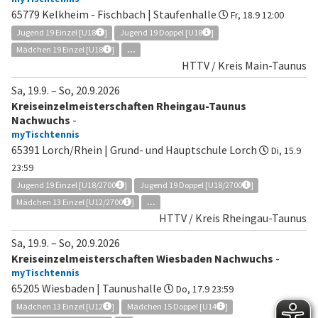
65779 Kelkheim - Fischbach | Staufenhalle
Fr, 18.9 12:00
Jugend 19 Einzel [U18
]
Jugend 19 Doppel [U18
]
Mädchen 19 Einzel [U18
]
...
HTTV / Kreis Main-Taunus
Sa, 19.9.
–
So, 20.9.2026
Kreiseinzelmeisterschaften Rheingau-Taunus
Nachwuchs
-
myTischtennis
65391 Lorch/Rhein | Grund- und Hauptschule Lorch
Di, 15.9
23:59
Jugend 19 Einzel [U18/2700
]
Jugend 19 Doppel [U18/2700
]
Mädchen 13 Einzel [U12/2700
]
...
HTTV / Kreis Rheingau-Taunus
Sa, 19.9.
–
So, 20.9.2026
Kreiseinzelmeisterschaften Wiesbaden Nachwuchs
-
myTischtennis
65205 Wiesbaden | Taunushalle
Do, 17.9 23:59
Mädchen 13 Einzel [U12
]
Mädchen 15 Doppel [U14
]