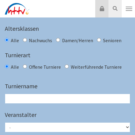
Zum
Login
Suche
Inhalt
Nav
springen
Altersklassen
Alle
Nachwuchs
Damen/Herren
Senioren
Turnierart
Alle
Offene Turniere
Weiterführende Turniere
Turniername
Veranstalter