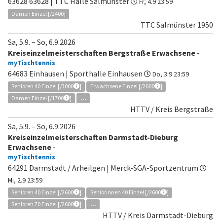
63628 63628 | TTC Halle Salmünster
Fr, 4.9 23:59
Damen Einzel [/2400]
TTC Salmünster 1950
Sa, 5.9.
–
So, 6.9.2026
Kreiseinzelmeisterschaften Bergstraße Erwachsene
-
myTischtennis
64683 Einhausen | Sporthalle Einhausen
Do, 3.9 23:59
Senioren 40 Einzel [/3000
]
Erwachsene Einzel [/2000
]
Damen Einzel [/1700
]
...
HTTV / Kreis Bergstraße
Sa, 5.9.
–
So, 6.9.2026
Kreiseinzelmeisterschaften Darmstadt-Dieburg
Erwachsene
-
myTischtennis
64291 Darmstadt / Arheilgen | Merck-SGA-Sportzentrum
Mi, 2.9 23:59
Senioren 40 Einzel [/2600
]
Seniorinnen 40 Einzel [/2600
]
Senioren 70 Einzel [/2600
]
...
HTTV / Kreis Darmstadt-Dieburg