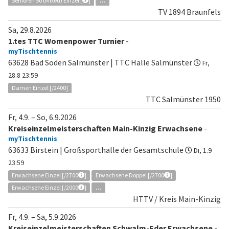
Senioren 50 (Mixed) Einzel [
]
...
TV 1894 Braunfels
Sa, 29.8.2026
1.tes TTC Womenpower Turnier
-
myTischtennis
63628 Bad Soden Salmünster | TTC Halle Salmünster
Fr,
28.8 23:59
Damen Einzel [/2400]
TTC Salmünster 1950
Fr, 4.9.
–
So, 6.9.2026
Kreiseinzelmeisterschaften Main-Kinzig Erwachsene
-
myTischtennis
63633 Birstein | Großsporthalle der Gesamtschule
Di, 1.9
23:59
Erwachsene Einzel [/2700
]
Erwachsene Doppel [/2700
]
Erwachsene Einzel [/2000
]
...
HTTV / Kreis Main-Kinzig
Fr, 4.9.
–
Sa, 5.9.2026
Kreiseinzelmeisterschaften Schwalm-Eder Erwachsene
-