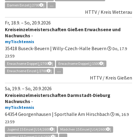
Damen Einzel [/2700
]
...
HTTV / Kreis Wetterau
Fr, 18.9.
–
So, 20.9.2026
Kreiseinzelmeisterschaften Gießen Erwachsene und
Nachwuchs
-
myTischtennis
35418 Buseck-Beuern | Willy-Czech-Halle Beuern
Do, 17.9
23:59
Erwachsene Doppel [/2700
]
Erwachsene Doppel [/1500
]
Erwachsene Einzel [/2700
]
...
HTTV / Kreis Gießen
Sa, 19.9.
–
So, 20.9.2026
Kreiseinzelmeisterschaften Darmstadt-Dieburg
Nachwuchs
-
myTischtennis
64354 Georgenhausen | Sporthalle Am Hirschbach
Mi, 16.9
23:59
Jugend 15 Einzel [U14/2600
]
Mädchen 15 Einzel [U14/2600
]
Jugend 15 Doppel [U14/2600
]
...