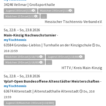
34246 Vellmar | Großsporthalle
Jugend 19 Einzel [U18
]
Mädchen 19 Einzel [U18
]
Mädchen 13 Einzel [U12
]
...
Hessischer Tischtennis-Verband e.V.
Sa, 22.8.
–
So, 23.8.2026
Main-Kinzig Nachwuchsturnier
-
myTischtennis
63584 Gründau-Lieblos | Turnhalle an der Kinzigschule
Do,
20.8 23:59
Mädchen 19 Einzel [U18/750
]
Jugend 19 Einzel [U18/800
]
Mädchen 19 Einzel [U18/850
]
...
HTTV / Kreis Main-Kinzig
Sa, 22.8.
–
So, 23.8.2026
YplaY-Open Bundesoffene Altenstädter Meisterschaften
-
myTischtennis
63674 Altenstadt | Altenstadthalle Altenstadt
Do, 20.8
23:59
Jugend 19/Mädchen 19 Einzel [U18/800]