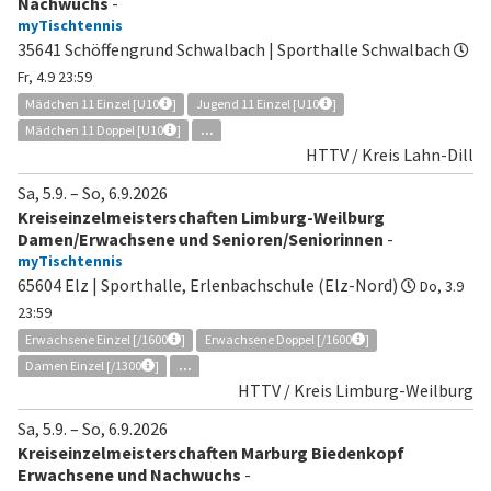
Nachwuchs
-
myTischtennis
35641 Schöffengrund Schwalbach | Sporthalle Schwalbach
Fr, 4.9 23:59
Mädchen 11 Einzel [U10
]
Jugend 11 Einzel [U10
]
Mädchen 11 Doppel [U10
]
...
HTTV / Kreis Lahn-Dill
Sa, 5.9.
–
So, 6.9.2026
Kreiseinzelmeisterschaften Limburg-Weilburg
Damen/Erwachsene und Senioren/Seniorinnen
-
myTischtennis
65604 Elz | Sporthalle, Erlenbachschule (Elz-Nord)
Do, 3.9
23:59
Erwachsene Einzel [/1600
]
Erwachsene Doppel [/1600
]
Damen Einzel [/1300
]
...
HTTV / Kreis Limburg-Weilburg
Sa, 5.9.
–
So, 6.9.2026
Kreiseinzelmeisterschaften Marburg Biedenkopf
Erwachsene und Nachwuchs
-