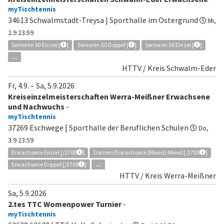
myTischtennis
34613 Schwalmstadt-Treysa | Sporthalle im Ostergrund
Mi,
2.9 23:59
Senioren 60 Einzel [
]
Senioren 60 Doppel [
]
Senioren 50 Einzel [
]
...
HTTV / Kreis Schwalm-Eder
Fr, 4.9.
–
Sa, 5.9.2026
Kreiseinzelmeisterschaften Werra-Meißner Erwachsene
und Nachwuchs
-
myTischtennis
37269 Eschwege | Sporthalle der Beruflichen Schulen
Do,
3.9 23:59
Erwachsene Einzel [/2700
]
Damen/Erwachsene (Mixed) Mixed [/2700
]
Erwachsene Doppel [/2700
]
...
HTTV / Kreis Werra-Meißner
Sa, 5.9.2026
2.tes TTC Womenpower Turnier
-
myTischtennis