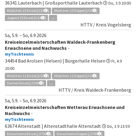
36341 Lauterbach | Großsporthalle Lauterbach
Do, 3.9 20:00
Mädchen 15 Einzel [U14
]
Mädchen 15 Doppel [U14
]
Jugend 15 Einzel [U14
]
...
HTTV / Kreis Vogelsberg
Sa, 5.9.
–
So, 6.9.2026
Kreiseinzelmeisterschaften Waldeck-Frankenberg
Erwachsene und Nachwuchs
-
myTischtennis
34454 Bad Arolsen (Helsen) | Bürgerhalle Helsen
Fr, 4.9
20:00
Mädchen 11 Einzel [U10
]
Mädchen 11 Doppel [U10
]
Damen Einzel [/1300
]
...
HTTV / Kreis Waldeck-Frankenberg
Sa, 5.9.
–
So, 6.9.2026
Kreiseinzelmeisterschaften Wetterau Erwachsene und
Nachwuchs
-
myTischtennis
63674 Altenstadt | Altenstadthalle Altenstadt
Do, 3.9 23:59
Erwachsene Einzel [/2700
]
Erwachsene Doppel [/2700
]