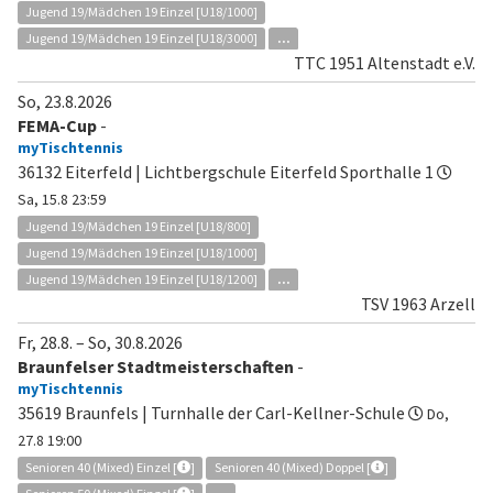
Jugend 19/Mädchen 19 Einzel [U18/1000]
Jugend 19/Mädchen 19 Einzel [U18/3000]
...
TTC 1951 Altenstadt e.V.
So, 23.8.2026
FEMA-Cup
-
myTischtennis
36132 Eiterfeld | Lichtbergschule Eiterfeld Sporthalle 1
Sa, 15.8 23:59
Jugend 19/Mädchen 19 Einzel [U18/800]
Jugend 19/Mädchen 19 Einzel [U18/1000]
Jugend 19/Mädchen 19 Einzel [U18/1200]
...
TSV 1963 Arzell
Fr, 28.8.
–
So, 30.8.2026
Braunfelser Stadtmeisterschaften
-
myTischtennis
35619 Braunfels | Turnhalle der Carl-Kellner-Schule
Do,
27.8 19:00
Senioren 40 (Mixed) Einzel [
]
Senioren 40 (Mixed) Doppel [
]