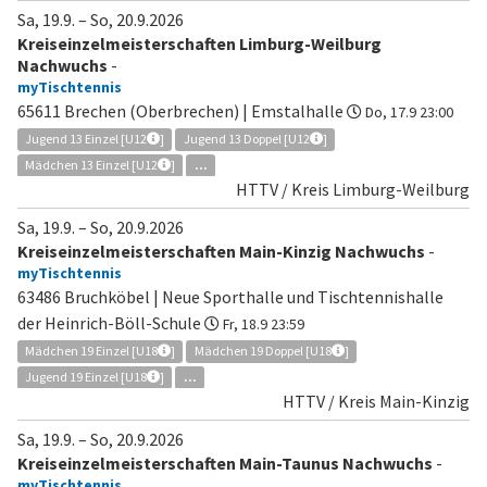
Sa, 19.9.
–
So, 20.9.2026
Kreiseinzelmeisterschaften Limburg-Weilburg
Nachwuchs
-
myTischtennis
65611 Brechen (Oberbrechen) | Emstalhalle
Do, 17.9 23:00
Jugend 13 Einzel [U12
]
Jugend 13 Doppel [U12
]
Mädchen 13 Einzel [U12
]
...
HTTV / Kreis Limburg-Weilburg
Sa, 19.9.
–
So, 20.9.2026
Kreiseinzelmeisterschaften Main-Kinzig Nachwuchs
-
myTischtennis
63486 Bruchköbel | Neue Sporthalle und Tischtennishalle
der Heinrich-Böll-Schule
Fr, 18.9 23:59
Mädchen 19 Einzel [U18
]
Mädchen 19 Doppel [U18
]
Jugend 19 Einzel [U18
]
...
HTTV / Kreis Main-Kinzig
Sa, 19.9.
–
So, 20.9.2026
Kreiseinzelmeisterschaften Main-Taunus Nachwuchs
-
myTischtennis