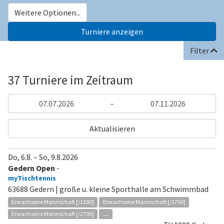
Weitere Optionen...
Filter
37 Turniere im Zeitraum
–
Aktualisieren
Do, 6.8.
–
So, 9.8.2026
Gedern Open
-
myTischtennis
63688 Gedern | große u. kleine Sporthalle am Schwimmbad
Erwachsene Mannschaft [/1300]
Erwachsene Mannschaft [/1700]
Erwachsene Mannschaft [/2700]
...