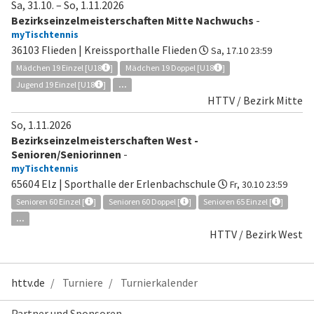
Sa, 31.10.
–
So, 1.11.2026
Bezirkseinzelmeisterschaften Mitte Nachwuchs
-
myTischtennis
36103 Flieden | Kreissporthalle Flieden
Sa, 17.10 23:59
Mädchen 19 Einzel [U18
]
Mädchen 19 Doppel [U18
]
Jugend 19 Einzel [U18
]
...
HTTV / Bezirk Mitte
So, 1.11.2026
Bezirkseinzelmeisterschaften West -
Senioren/Seniorinnen
-
myTischtennis
65604 Elz | Sporthalle der Erlenbachschule
Fr, 30.10 23:59
Senioren 60 Einzel [
]
Senioren 60 Doppel [
]
Senioren 65 Einzel [
]
...
HTTV / Bezirk West
httv.de
Turniere
Turnierkalender
Partner und Sponsoren