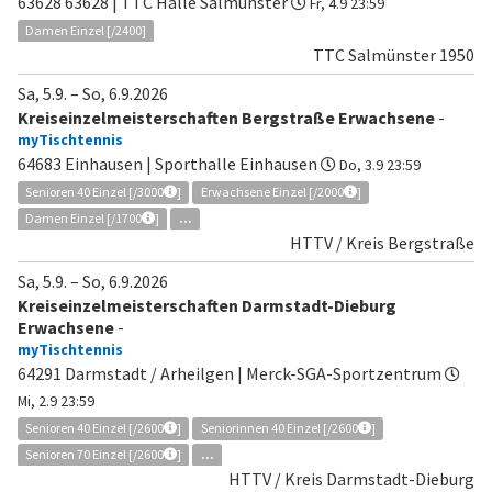
63628 63628 | TTC Halle Salmünster
Fr, 4.9 23:59
Damen Einzel [/2400]
TTC Salmünster 1950
Sa, 5.9.
–
So, 6.9.2026
Kreiseinzelmeisterschaften Bergstraße Erwachsene
-
myTischtennis
64683 Einhausen | Sporthalle Einhausen
Do, 3.9 23:59
Senioren 40 Einzel [/3000
]
Erwachsene Einzel [/2000
]
Damen Einzel [/1700
]
...
HTTV / Kreis Bergstraße
Sa, 5.9.
–
So, 6.9.2026
Kreiseinzelmeisterschaften Darmstadt-Dieburg
Erwachsene
-
myTischtennis
64291 Darmstadt / Arheilgen | Merck-SGA-Sportzentrum
Mi, 2.9 23:59
Senioren 40 Einzel [/2600
]
Seniorinnen 40 Einzel [/2600
]
Senioren 70 Einzel [/2600
]
...
HTTV / Kreis Darmstadt-Dieburg