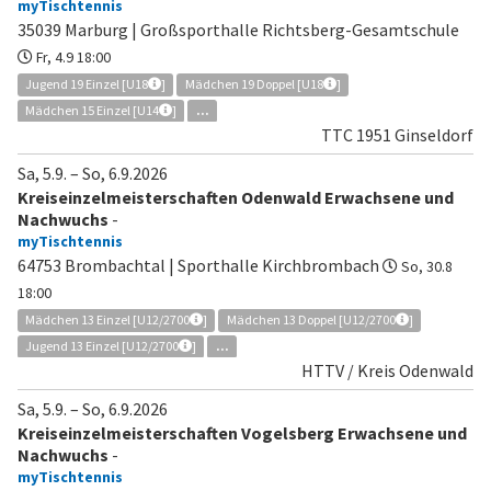
myTischtennis
35039 Marburg | Großsporthalle Richtsberg-Gesamtschule
Fr, 4.9 18:00
Jugend 19 Einzel [U18
]
Mädchen 19 Doppel [U18
]
Mädchen 15 Einzel [U14
]
...
TTC 1951 Ginseldorf
Sa, 5.9.
–
So, 6.9.2026
Kreiseinzelmeisterschaften Odenwald Erwachsene und
Nachwuchs
-
myTischtennis
64753 Brombachtal | Sporthalle Kirchbrombach
So, 30.8
18:00
Mädchen 13 Einzel [U12/2700
]
Mädchen 13 Doppel [U12/2700
]
Jugend 13 Einzel [U12/2700
]
...
HTTV / Kreis Odenwald
Sa, 5.9.
–
So, 6.9.2026
Kreiseinzelmeisterschaften Vogelsberg Erwachsene und
Nachwuchs
-
myTischtennis