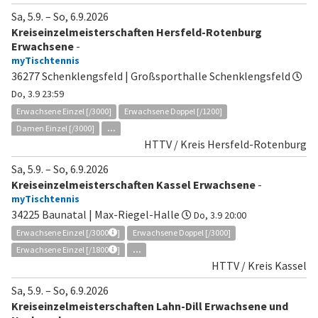
Sa, 5.9.
–
So, 6.9.2026
Kreiseinzelmeisterschaften Hersfeld-Rotenburg
Erwachsene
-
myTischtennis
36277 Schenklengsfeld | Großsporthalle Schenklengsfeld
Do, 3.9 23:59
Erwachsene Einzel [/3000]
Erwachsene Doppel [/1200]
Damen Einzel [/3000]
...
HTTV / Kreis Hersfeld-Rotenburg
Sa, 5.9.
–
So, 6.9.2026
Kreiseinzelmeisterschaften Kassel Erwachsene
-
myTischtennis
34225 Baunatal | Max-Riegel-Halle
Do, 3.9 20:00
Erwachsene Einzel [/3000
]
Erwachsene Doppel [/3000]
Erwachsene Einzel [/1800
]
...
HTTV / Kreis Kassel
Sa, 5.9.
–
So, 6.9.2026
Kreiseinzelmeisterschaften Lahn-Dill Erwachsene und