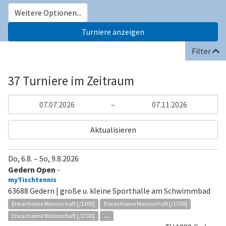
Weitere Optionen...
Filter
37 Turniere im Zeitraum
–
Aktualisieren
Do, 6.8.
–
So, 9.8.2026
Gedern Open
-
myTischtennis
63688 Gedern | große u. kleine Sporthalle am Schwimmbad
Erwachsene Mannschaft [/1300]
Erwachsene Mannschaft [/1700]
Erwachsene Mannschaft [/2700]
...