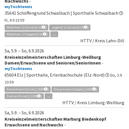
Nachwuchs
-
myTischtennis
35641 Schöffengrund Schwalbach | Sporthalle Schwalbach
Fr, 4.9 23:59
Mädchen 11 Einzel [U10
]
Jugend 11 Einzel [U10
]
Mädchen 11 Doppel [U10
]
...
HTTV / Kreis Lahn-Dill
Sa, 5.9.
–
So, 6.9.2026
Kreiseinzelmeisterschaften Limburg-Weilburg
Damen/Erwachsene und Senioren/Seniorinnen
-
myTischtennis
65604 Elz | Sporthalle, Erlenbachschule (Elz-Nord)
Do, 3.9
23:59
Erwachsene Einzel [/1600
]
Erwachsene Doppel [/1600
]
Damen Einzel [/1300
]
...
HTTV / Kreis Limburg-Weilburg
Sa, 5.9.
–
So, 6.9.2026
Kreiseinzelmeisterschaften Marburg Biedenkopf
Erwachsene und Nachwuchs
-