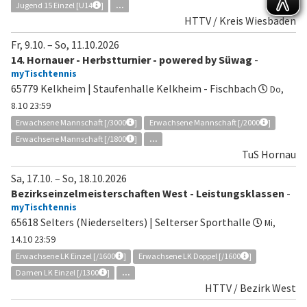
Jugend 15 Einzel [U14
]
...
HTTV / Kreis Wiesbaden
Fr, 9.10.
–
So, 11.10.2026
14. Hornauer - Herbstturnier - powered by Süwag
-
myTischtennis
65779 Kelkheim | Staufenhalle Kelkheim - Fischbach
Do,
8.10 23:59
Erwachsene Mannschaft [/3000
]
Erwachsene Mannschaft [/2000
]
Erwachsene Mannschaft [/1800
]
...
TuS Hornau
Sa, 17.10.
–
So, 18.10.2026
Bezirkseinzelmeisterschaften West - Leistungsklassen
-
myTischtennis
65618 Selters (Niederselters) | Selterser Sporthalle
Mi,
14.10 23:59
Erwachsene LK Einzel [/1600
]
Erwachsene LK Doppel [/1600
]
Damen LK Einzel [/1300
]
...
HTTV / Bezirk West