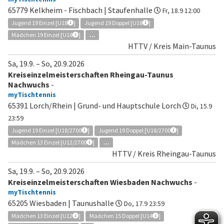
65779 Kelkheim - Fischbach | Staufenhalle
Fr, 18.9 12:00
Jugend 19 Einzel [U18
]
Jugend 19 Doppel [U18
]
Mädchen 19 Einzel [U18
]
...
HTTV / Kreis Main-Taunus
Sa, 19.9.
–
So, 20.9.2026
Kreiseinzelmeisterschaften Rheingau-Taunus
Nachwuchs
-
myTischtennis
65391 Lorch/Rhein | Grund- und Hauptschule Lorch
Di, 15.9
23:59
Jugend 19 Einzel [U18/2700
]
Jugend 19 Doppel [U18/2700
]
Mädchen 13 Einzel [U12/2700
]
...
HTTV / Kreis Rheingau-Taunus
Sa, 19.9.
–
So, 20.9.2026
Kreiseinzelmeisterschaften Wiesbaden Nachwuchs
-
myTischtennis
65205 Wiesbaden | Taunushalle
Do, 17.9 23:59
Mädchen 13 Einzel [U12
]
Mädchen 15 Doppel [U14
]