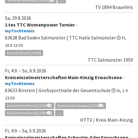
Senioren 50 (Mixed) Einzel [
]
...
TV 1894 Braunfels
Sa, 29.8.2026
1.tes TTC Womenpower Turnier
-
myTischtennis
63628 Bad Soden Salmünster | TTC Halle Salmünster
Fr,
28.8 23:59
Damen Einzel [/2400]
TTC Salmünster 1950
Fr, 4.9.
–
So, 6.9.2026
Kreiseinzelmeisterschaften Main-Kinzig Erwachsene
-
myTischtennis
63633 Birstein | Großsporthalle der Gesamtschule
Di, 1.9
23:59
Erwachsene Einzel [/2700
]
Erwachsene Doppel [/2700
]
Erwachsene Einzel [/2000
]
...
HTTV / Kreis Main-Kinzig
Fr, 4.9.
–
Sa, 5.9.2026
Kreiseinzelmeisterschaften Schwalm-Eder Erwachsene
-