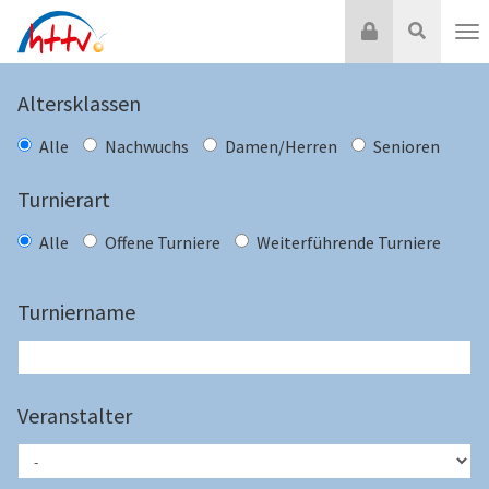
Zum
Login
Suche
Inhalt
Nav
springen
Altersklassen
Alle
Nachwuchs
Damen/Herren
Senioren
Turnierart
Alle
Offene Turniere
Weiterführende Turniere
Turniername
Veranstalter