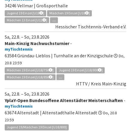
34246 Vellmar | Großsporthalle
Jugend 19 Einzel [U18
]
Mädchen 19 Einzel [U18
]
Mädchen 13 Einzel [U12
]
...
Hessischer Tischtennis-Verband e.V.
Sa, 22.8.
–
So, 23.8.2026
Main-Kinzig Nachwuchsturnier
-
myTischtennis
63584 Gründau-Lieblos | Turnhalle an der Kinzigschule
Do,
20.8 23:59
Mädchen 19 Einzel [U18/750
]
Jugend 19 Einzel [U18/800
]
Mädchen 19 Einzel [U18/850
]
...
HTTV / Kreis Main-Kinzig
Sa, 22.8.
–
So, 23.8.2026
YplaY-Open Bundesoffene Altenstädter Meisterschaften
-
myTischtennis
63674 Altenstadt | Altenstadthalle Altenstadt
Do, 20.8
23:59
Jugend 19/Mädchen 19 Einzel [U18/800]