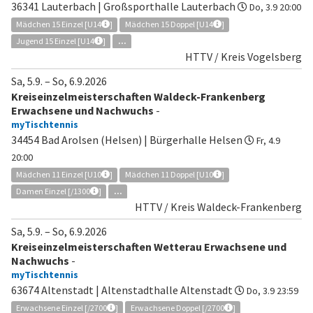
36341 Lauterbach | Großsporthalle Lauterbach
Do, 3.9 20:00
Mädchen 15 Einzel [U14
]
Mädchen 15 Doppel [U14
]
Jugend 15 Einzel [U14
]
...
HTTV / Kreis Vogelsberg
Sa, 5.9.
–
So, 6.9.2026
Kreiseinzelmeisterschaften Waldeck-Frankenberg
Erwachsene und Nachwuchs
-
myTischtennis
34454 Bad Arolsen (Helsen) | Bürgerhalle Helsen
Fr, 4.9
20:00
Mädchen 11 Einzel [U10
]
Mädchen 11 Doppel [U10
]
Damen Einzel [/1300
]
...
HTTV / Kreis Waldeck-Frankenberg
Sa, 5.9.
–
So, 6.9.2026
Kreiseinzelmeisterschaften Wetterau Erwachsene und
Nachwuchs
-
myTischtennis
63674 Altenstadt | Altenstadthalle Altenstadt
Do, 3.9 23:59
Erwachsene Einzel [/2700
]
Erwachsene Doppel [/2700
]