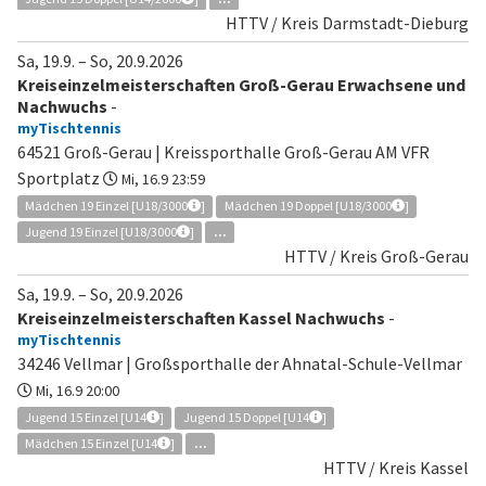
HTTV / Kreis Darmstadt-Dieburg
Sa, 19.9.
–
So, 20.9.2026
Kreiseinzelmeisterschaften Groß-Gerau Erwachsene und
Nachwuchs
-
myTischtennis
64521 Groß-Gerau | Kreissporthalle Groß-Gerau AM VFR
Sportplatz
Mi, 16.9 23:59
Mädchen 19 Einzel [U18/3000
]
Mädchen 19 Doppel [U18/3000
]
Jugend 19 Einzel [U18/3000
]
...
HTTV / Kreis Groß-Gerau
Sa, 19.9.
–
So, 20.9.2026
Kreiseinzelmeisterschaften Kassel Nachwuchs
-
myTischtennis
34246 Vellmar | Großsporthalle der Ahnatal-Schule-Vellmar
Mi, 16.9 20:00
Jugend 15 Einzel [U14
]
Jugend 15 Doppel [U14
]
Mädchen 15 Einzel [U14
]
...
HTTV / Kreis Kassel