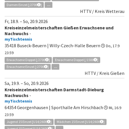
Damen Einzel [/2700
]
...
HTTV / Kreis Wetterau
Fr, 18.9.
–
So, 20.9.2026
Kreiseinzelmeisterschaften Gießen Erwachsene und
Nachwuchs
-
myTischtennis
35418 Buseck-Beuern | Willy-Czech-Halle Beuern
Do, 17.9
23:59
Erwachsene Doppel [/2700
]
Erwachsene Doppel [/1500
]
Erwachsene Einzel [/2700
]
...
HTTV / Kreis Gießen
Sa, 19.9.
–
So, 20.9.2026
Kreiseinzelmeisterschaften Darmstadt-Dieburg
Nachwuchs
-
myTischtennis
64354 Georgenhausen | Sporthalle Am Hirschbach
Mi, 16.9
23:59
Jugend 15 Einzel [U14/2600
]
Mädchen 15 Einzel [U14/2600
]
Jugend 15 Doppel [U14/2600
]
...