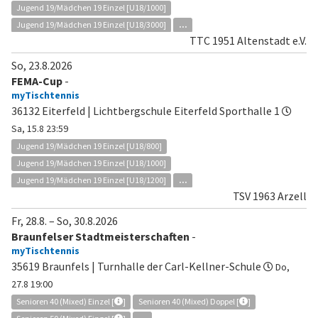
Jugend 19/Mädchen 19 Einzel [U18/1000]
Jugend 19/Mädchen 19 Einzel [U18/3000]
...
TTC 1951 Altenstadt e.V.
So, 23.8.2026
FEMA-Cup
-
myTischtennis
36132 Eiterfeld | Lichtbergschule Eiterfeld Sporthalle 1
Sa, 15.8 23:59
Jugend 19/Mädchen 19 Einzel [U18/800]
Jugend 19/Mädchen 19 Einzel [U18/1000]
Jugend 19/Mädchen 19 Einzel [U18/1200]
...
TSV 1963 Arzell
Fr, 28.8.
–
So, 30.8.2026
Braunfelser Stadtmeisterschaften
-
myTischtennis
35619 Braunfels | Turnhalle der Carl-Kellner-Schule
Do,
27.8 19:00
Senioren 40 (Mixed) Einzel [
]
Senioren 40 (Mixed) Doppel [
]