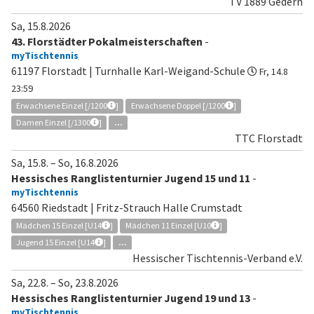
TV 1889 Gedern
Sa, 15.8.2026
43. Florstädter Pokalmeisterschaften
-
myTischtennis
61197 Florstadt | Turnhalle Karl-Weigand-Schule
Fr, 14.8
23:59
Erwachsene Einzel [/1200
]
Erwachsene Doppel [/1200
]
Damen Einzel [/1300
]
...
TTC Florstadt
Sa, 15.8.
–
So, 16.8.2026
Hessisches Ranglistenturnier Jugend 15 und 11
-
myTischtennis
64560 Riedstadt | Fritz-Strauch Halle Crumstadt
Mädchen 15 Einzel [U14
]
Mädchen 11 Einzel [U10
]
Jugend 15 Einzel [U14
]
...
Hessischer Tischtennis-Verband e.V.
Sa, 22.8.
–
So, 23.8.2026
Hessisches Ranglistenturnier Jugend 19 und 13
-
myTischtennis