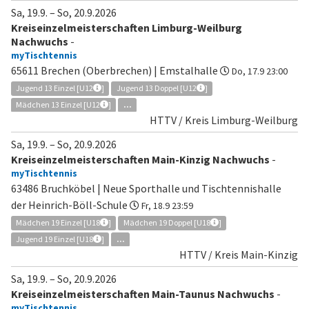
Sa, 19.9.
–
So, 20.9.2026
Kreiseinzelmeisterschaften Limburg-Weilburg
Nachwuchs
-
myTischtennis
65611 Brechen (Oberbrechen) | Emstalhalle
Do, 17.9 23:00
Jugend 13 Einzel [U12
]
Jugend 13 Doppel [U12
]
Mädchen 13 Einzel [U12
]
...
HTTV / Kreis Limburg-Weilburg
Sa, 19.9.
–
So, 20.9.2026
Kreiseinzelmeisterschaften Main-Kinzig Nachwuchs
-
myTischtennis
63486 Bruchköbel | Neue Sporthalle und Tischtennishalle
der Heinrich-Böll-Schule
Fr, 18.9 23:59
Mädchen 19 Einzel [U18
]
Mädchen 19 Doppel [U18
]
Jugend 19 Einzel [U18
]
...
HTTV / Kreis Main-Kinzig
Sa, 19.9.
–
So, 20.9.2026
Kreiseinzelmeisterschaften Main-Taunus Nachwuchs
-
myTischtennis