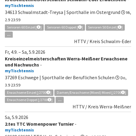
myTischtennis
34613 Schwalmstadt-Treysa | Sporthalle im Ostergrund
Mi,
2.9 23:59
Senioren 60 Einzel [
]
Senioren 60 Doppel [
]
Senioren 50 Einzel [
]
...
HTTV / Kreis Schwalm-Eder
Fr, 4.9.
–
Sa, 5.9.2026
Kreiseinzelmeisterschaften Werra-Meißner Erwachsene
und Nachwuchs
-
myTischtennis
37269 Eschwege | Sporthalle der Beruflichen Schulen
Do,
3.9 23:59
Erwachsene Einzel [/2700
]
Damen/Erwachsene (Mixed) Mixed [/2700
]
Erwachsene Doppel [/2700
]
...
HTTV / Kreis Werra-Meißner
Sa, 5.9.2026
2.tes TTC Womenpower Turnier
-
myTischtennis