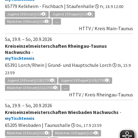
65779 Kelkheim - Fischbach | Staufenhalle
Fr, 18.9 12:00
Jugend 19 Einzel [U18
]
Jugend 19 Doppel [U18
]
Mädchen 19 Einzel [U18
]
...
HTTV / Kreis Main-Taunus
Sa, 19.9.
–
So, 20.9.2026
Kreiseinzelmeisterschaften Rheingau-Taunus
Nachwuchs
-
myTischtennis
65391 Lorch/Rhein | Grund- und Hauptschule Lorch
Di, 15.9
23:59
Jugend 19 Einzel [U18/2700
]
Jugend 19 Doppel [U18/2700
]
Mädchen 13 Einzel [U12/2700
]
...
HTTV / Kreis Rheingau-Taunus
Sa, 19.9.
–
So, 20.9.2026
Kreiseinzelmeisterschaften Wiesbaden Nachwuchs
-
myTischtennis
65205 Wiesbaden | Taunushalle
Do, 17.9 23:59
Mädchen 13 Einzel [U12
]
Mädchen 15 Doppel [U14
]