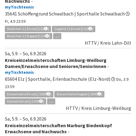
Nachwuchs
-
myTischtennis
35641 Schöffengrund Schwalbach | Sporthalle Schwalbach
Fr, 4.9 23:59
Mädchen 11 Einzel [U10
]
Jugend 11 Einzel [U10
]
Mädchen 11 Doppel [U10
]
...
HTTV / Kreis Lahn-Dill
Sa, 5.9.
–
So, 6.9.2026
Kreiseinzelmeisterschaften Limburg-Weilburg
Damen/Erwachsene und Senioren/Seniorinnen
-
myTischtennis
65604 Elz | Sporthalle, Erlenbachschule (Elz-Nord)
Do, 3.9
23:59
Erwachsene Einzel [/1600
]
Erwachsene Doppel [/1600
]
Damen Einzel [/1300
]
...
HTTV / Kreis Limburg-Weilburg
Sa, 5.9.
–
So, 6.9.2026
Kreiseinzelmeisterschaften Marburg Biedenkopf
Erwachsene und Nachwuchs
-