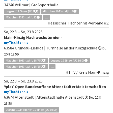
34246 Vellmar | Großsporthalle
Jugend 19 Einzel [U18
]
Mädchen 19 Einzel [U18
]
Mädchen 13 Einzel [U12
]
...
Hessischer Tischtennis-Verband e.V.
Sa, 22.8.
–
So, 23.8.2026
Main-Kinzig Nachwuchsturnier
-
myTischtennis
63584 Gründau-Lieblos | Turnhalle an der Kinzigschule
Do,
20.8 23:59
Mädchen 19 Einzel [U18/750
]
Jugend 19 Einzel [U18/800
]
Mädchen 19 Einzel [U18/850
]
...
HTTV / Kreis Main-Kinzig
Sa, 22.8.
–
So, 23.8.2026
YplaY-Open Bundesoffene Altenstädter Meisterschaften
-
myTischtennis
63674 Altenstadt | Altenstadthalle Altenstadt
Do, 20.8
23:59
Jugend 19/Mädchen 19 Einzel [U18/800]