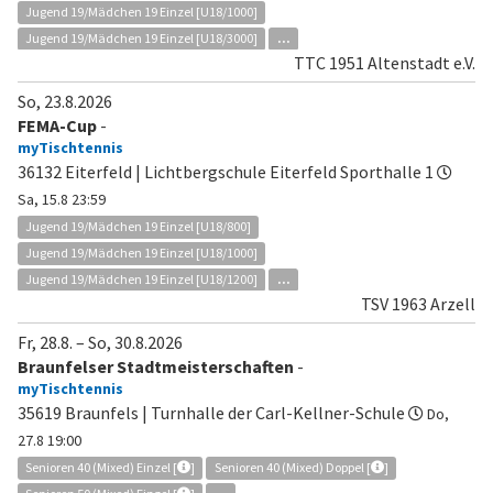
Jugend 19/Mädchen 19 Einzel [U18/1000]
Jugend 19/Mädchen 19 Einzel [U18/3000]
...
TTC 1951 Altenstadt e.V.
So, 23.8.2026
FEMA-Cup
-
myTischtennis
36132 Eiterfeld | Lichtbergschule Eiterfeld Sporthalle 1
Sa, 15.8 23:59
Jugend 19/Mädchen 19 Einzel [U18/800]
Jugend 19/Mädchen 19 Einzel [U18/1000]
Jugend 19/Mädchen 19 Einzel [U18/1200]
...
TSV 1963 Arzell
Fr, 28.8.
–
So, 30.8.2026
Braunfelser Stadtmeisterschaften
-
myTischtennis
35619 Braunfels | Turnhalle der Carl-Kellner-Schule
Do,
27.8 19:00
Senioren 40 (Mixed) Einzel [
]
Senioren 40 (Mixed) Doppel [
]