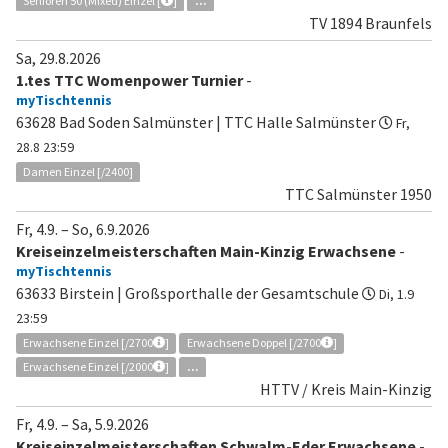
Senioren 50 (Mixed) Einzel [
]
...
TV 1894 Braunfels
Sa, 29.8.2026
1.tes TTC Womenpower Turnier
-
myTischtennis
63628 Bad Soden Salmünster | TTC Halle Salmünster
Fr,
28.8 23:59
Damen Einzel [/2400]
TTC Salmünster 1950
Fr, 4.9.
–
So, 6.9.2026
Kreiseinzelmeisterschaften Main-Kinzig Erwachsene
-
myTischtennis
63633 Birstein | Großsporthalle der Gesamtschule
Di, 1.9
23:59
Erwachsene Einzel [/2700
]
Erwachsene Doppel [/2700
]
Erwachsene Einzel [/2000
]
...
HTTV / Kreis Main-Kinzig
Fr, 4.9.
–
Sa, 5.9.2026
Kreiseinzelmeisterschaften Schwalm-Eder Erwachsene
-