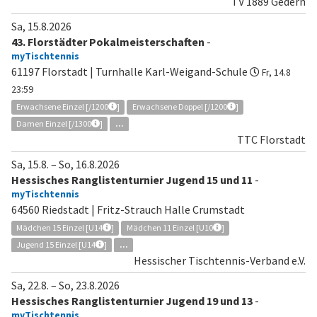
TV 1889 Gedern
Sa, 15.8.2026
43. Florstädter Pokalmeisterschaften
-
myTischtennis
61197 Florstadt | Turnhalle Karl-Weigand-Schule
Fr, 14.8
23:59
Erwachsene Einzel [/1200
]
Erwachsene Doppel [/1200
]
Damen Einzel [/1300
]
...
TTC Florstadt
Sa, 15.8.
–
So, 16.8.2026
Hessisches Ranglistenturnier Jugend 15 und 11
-
myTischtennis
64560 Riedstadt | Fritz-Strauch Halle Crumstadt
Mädchen 15 Einzel [U14
]
Mädchen 11 Einzel [U10
]
Jugend 15 Einzel [U14
]
...
Hessischer Tischtennis-Verband e.V.
Sa, 22.8.
–
So, 23.8.2026
Hessisches Ranglistenturnier Jugend 19 und 13
-
myTischtennis