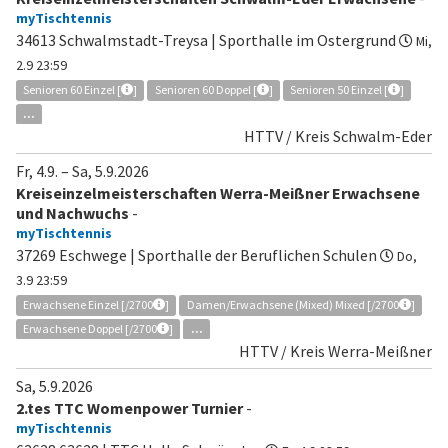
myTischtennis
34613 Schwalmstadt-Treysa | Sporthalle im Ostergrund
Mi,
2.9 23:59
Senioren 60 Einzel [
]
Senioren 60 Doppel [
]
Senioren 50 Einzel [
]
...
HTTV / Kreis Schwalm-Eder
Fr, 4.9.
–
Sa, 5.9.2026
Kreiseinzelmeisterschaften Werra-Meißner Erwachsene
und Nachwuchs
-
myTischtennis
37269 Eschwege | Sporthalle der Beruflichen Schulen
Do,
3.9 23:59
Erwachsene Einzel [/2700
]
Damen/Erwachsene (Mixed) Mixed [/2700
]
Erwachsene Doppel [/2700
]
...
HTTV / Kreis Werra-Meißner
Sa, 5.9.2026
2.tes TTC Womenpower Turnier
-
myTischtennis