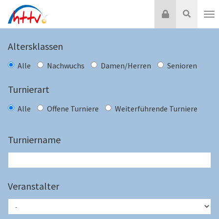
Zum
Login
Suche
Inhalt
Nav
springen
Altersklassen
Alle
Nachwuchs
Damen/Herren
Senioren
Turnierart
Alle
Offene Turniere
Weiterführende Turniere
Turniername
Veranstalter