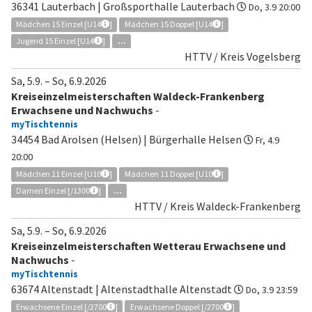
36341 Lauterbach | Großsporthalle Lauterbach
Do, 3.9 20:00
Mädchen 15 Einzel [U14
]
Mädchen 15 Doppel [U14
]
Jugend 15 Einzel [U14
]
...
HTTV / Kreis Vogelsberg
Sa, 5.9.
–
So, 6.9.2026
Kreiseinzelmeisterschaften Waldeck-Frankenberg
Erwachsene und Nachwuchs
-
myTischtennis
34454 Bad Arolsen (Helsen) | Bürgerhalle Helsen
Fr, 4.9
20:00
Mädchen 11 Einzel [U10
]
Mädchen 11 Doppel [U10
]
Damen Einzel [/1300
]
...
HTTV / Kreis Waldeck-Frankenberg
Sa, 5.9.
–
So, 6.9.2026
Kreiseinzelmeisterschaften Wetterau Erwachsene und
Nachwuchs
-
myTischtennis
63674 Altenstadt | Altenstadthalle Altenstadt
Do, 3.9 23:59
Erwachsene Einzel [/2700
]
Erwachsene Doppel [/2700
]