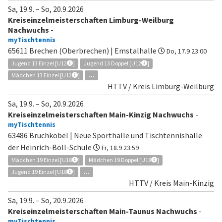
Sa, 19.9.
–
So, 20.9.2026
Kreiseinzelmeisterschaften Limburg-Weilburg
Nachwuchs
-
myTischtennis
65611 Brechen (Oberbrechen) | Emstalhalle
Do, 17.9 23:00
Jugend 13 Einzel [U12
]
Jugend 13 Doppel [U12
]
Mädchen 13 Einzel [U12
]
...
HTTV / Kreis Limburg-Weilburg
Sa, 19.9.
–
So, 20.9.2026
Kreiseinzelmeisterschaften Main-Kinzig Nachwuchs
-
myTischtennis
63486 Bruchköbel | Neue Sporthalle und Tischtennishalle
der Heinrich-Böll-Schule
Fr, 18.9 23:59
Mädchen 19 Einzel [U18
]
Mädchen 19 Doppel [U18
]
Jugend 19 Einzel [U18
]
...
HTTV / Kreis Main-Kinzig
Sa, 19.9.
–
So, 20.9.2026
Kreiseinzelmeisterschaften Main-Taunus Nachwuchs
-
myTischtennis