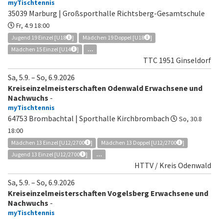
myTischtennis
35039 Marburg | Großsporthalle Richtsberg-Gesamtschule
Fr, 4.9 18:00
Jugend 19 Einzel [U18
]
Mädchen 19 Doppel [U18
]
Mädchen 15 Einzel [U14
]
...
TTC 1951 Ginseldorf
Sa, 5.9.
–
So, 6.9.2026
Kreiseinzelmeisterschaften Odenwald Erwachsene und
Nachwuchs
-
myTischtennis
64753 Brombachtal | Sporthalle Kirchbrombach
So, 30.8
18:00
Mädchen 13 Einzel [U12/2700
]
Mädchen 13 Doppel [U12/2700
]
Jugend 13 Einzel [U12/2700
]
...
HTTV / Kreis Odenwald
Sa, 5.9.
–
So, 6.9.2026
Kreiseinzelmeisterschaften Vogelsberg Erwachsene und
Nachwuchs
-
myTischtennis