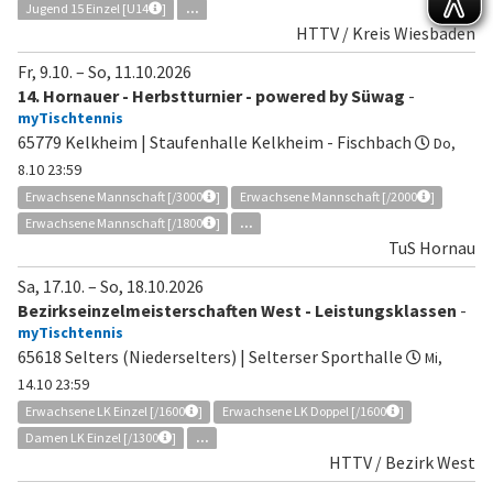
Jugend 15 Einzel [U14
]
...
HTTV / Kreis Wiesbaden
Fr, 9.10.
–
So, 11.10.2026
14. Hornauer - Herbstturnier - powered by Süwag
-
myTischtennis
65779 Kelkheim | Staufenhalle Kelkheim - Fischbach
Do,
8.10 23:59
Erwachsene Mannschaft [/3000
]
Erwachsene Mannschaft [/2000
]
Erwachsene Mannschaft [/1800
]
...
TuS Hornau
Sa, 17.10.
–
So, 18.10.2026
Bezirkseinzelmeisterschaften West - Leistungsklassen
-
myTischtennis
65618 Selters (Niederselters) | Selterser Sporthalle
Mi,
14.10 23:59
Erwachsene LK Einzel [/1600
]
Erwachsene LK Doppel [/1600
]
Damen LK Einzel [/1300
]
...
HTTV / Bezirk West