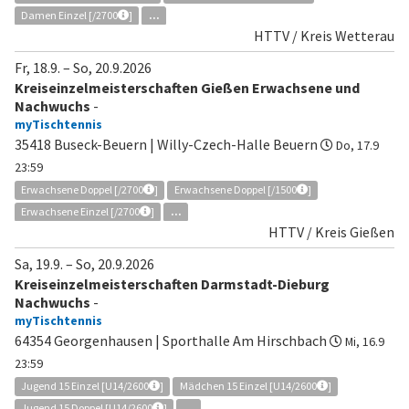
Damen Einzel [/2700
]
...
HTTV / Kreis Wetterau
Fr, 18.9.
–
So, 20.9.2026
Kreiseinzelmeisterschaften Gießen Erwachsene und
Nachwuchs
-
myTischtennis
35418 Buseck-Beuern | Willy-Czech-Halle Beuern
Do, 17.9
23:59
Erwachsene Doppel [/2700
]
Erwachsene Doppel [/1500
]
Erwachsene Einzel [/2700
]
...
HTTV / Kreis Gießen
Sa, 19.9.
–
So, 20.9.2026
Kreiseinzelmeisterschaften Darmstadt-Dieburg
Nachwuchs
-
myTischtennis
64354 Georgenhausen | Sporthalle Am Hirschbach
Mi, 16.9
23:59
Jugend 15 Einzel [U14/2600
]
Mädchen 15 Einzel [U14/2600
]
Jugend 15 Doppel [U14/2600
]
...