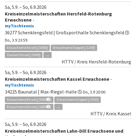
Sa, 5.9.
–
So, 6.9.2026
Kreiseinzelmeisterschaften Hersfeld-Rotenburg
Erwachsene
-
myTischtennis
36277 Schenklengsfeld | Großsporthalle Schenklengsfeld
Do, 3.9 23:59
Erwachsene Einzel [/3000]
Erwachsene Doppel [/1200]
Damen Einzel [/3000]
...
HTTV / Kreis Hersfeld-Rotenburg
Sa, 5.9.
–
So, 6.9.2026
Kreiseinzelmeisterschaften Kassel Erwachsene
-
myTischtennis
34225 Baunatal | Max-Riegel-Halle
Do, 3.9 20:00
Erwachsene Einzel [/3000
]
Erwachsene Doppel [/3000]
Erwachsene Einzel [/1800
]
...
HTTV / Kreis Kassel
Sa, 5.9.
–
So, 6.9.2026
Kreiseinzelmeisterschaften Lahn-Dill Erwachsene und