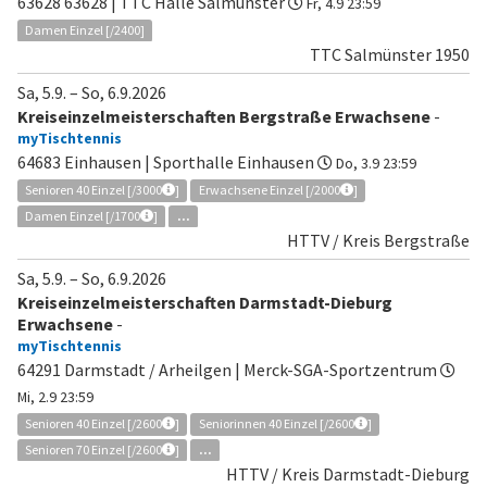
63628 63628 | TTC Halle Salmünster
Fr, 4.9 23:59
Damen Einzel [/2400]
TTC Salmünster 1950
Sa, 5.9.
–
So, 6.9.2026
Kreiseinzelmeisterschaften Bergstraße Erwachsene
-
myTischtennis
64683 Einhausen | Sporthalle Einhausen
Do, 3.9 23:59
Senioren 40 Einzel [/3000
]
Erwachsene Einzel [/2000
]
Damen Einzel [/1700
]
...
HTTV / Kreis Bergstraße
Sa, 5.9.
–
So, 6.9.2026
Kreiseinzelmeisterschaften Darmstadt-Dieburg
Erwachsene
-
myTischtennis
64291 Darmstadt / Arheilgen | Merck-SGA-Sportzentrum
Mi, 2.9 23:59
Senioren 40 Einzel [/2600
]
Seniorinnen 40 Einzel [/2600
]
Senioren 70 Einzel [/2600
]
...
HTTV / Kreis Darmstadt-Dieburg