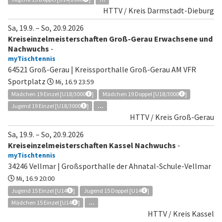
HTTV / Kreis Darmstadt-Dieburg
Sa, 19.9.
–
So, 20.9.2026
Kreiseinzelmeisterschaften Groß-Gerau Erwachsene und
Nachwuchs
-
myTischtennis
64521 Groß-Gerau | Kreissporthalle Groß-Gerau AM VFR
Sportplatz
Mi, 16.9 23:59
Mädchen 19 Einzel [U18/3000
]
Mädchen 19 Doppel [U18/3000
]
Jugend 19 Einzel [U18/3000
]
...
HTTV / Kreis Groß-Gerau
Sa, 19.9.
–
So, 20.9.2026
Kreiseinzelmeisterschaften Kassel Nachwuchs
-
myTischtennis
34246 Vellmar | Großsporthalle der Ahnatal-Schule-Vellmar
Mi, 16.9 20:00
Jugend 15 Einzel [U14
]
Jugend 15 Doppel [U14
]
Mädchen 15 Einzel [U14
]
...
HTTV / Kreis Kassel