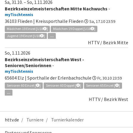
Sa, 31.10.
–
So, 1.11.2026
Bezirkseinzelmeisterschaften Mitte Nachwuchs
-
myTischtennis
36103 Flieden | Kreissporthalle Flieden
Sa, 17.10 23:59
Mädchen 19 Einzel [U18
]
Mädchen 19 Doppel [U18
]
Jugend 19 Einzel [U18
]
...
HTTV / Bezirk Mitte
So, 1.11.2026
Bezirkseinzelmeisterschaften West -
Senioren/Seniorinnen
-
myTischtennis
65604 Elz | Sporthalle der Erlenbachschule
Fr, 30.10 23:59
Senioren 60 Einzel [
]
Senioren 60 Doppel [
]
Senioren 65 Einzel [
]
...
HTTV / Bezirk West
httv.de
Turniere
Turnierkalender
Partner und Sponsoren