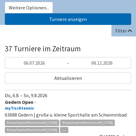
Weitere Optionen...
Filter
37 Turniere im Zeitraum
–
Aktualisieren
Do, 6.8.
–
So, 9.8.2026
Gedern Open
-
myTischtennis
63688 Gedern | große u. kleine Sporthalle am Schwimmbad
Erwachsene Mannschaft [/1300]
Erwachsene Mannschaft [/1700]
Erwachsene Mannschaft [/2700]
...