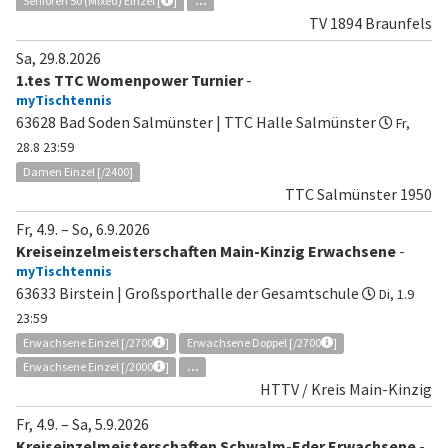
Senioren 50 (Mixed) Einzel [
]
...
TV 1894 Braunfels
Sa, 29.8.2026
1.tes TTC Womenpower Turnier
-
myTischtennis
63628 Bad Soden Salmünster | TTC Halle Salmünster
Fr,
28.8 23:59
Damen Einzel [/2400]
TTC Salmünster 1950
Fr, 4.9.
–
So, 6.9.2026
Kreiseinzelmeisterschaften Main-Kinzig Erwachsene
-
myTischtennis
63633 Birstein | Großsporthalle der Gesamtschule
Di, 1.9
23:59
Erwachsene Einzel [/2700
]
Erwachsene Doppel [/2700
]
Erwachsene Einzel [/2000
]
...
HTTV / Kreis Main-Kinzig
Fr, 4.9.
–
Sa, 5.9.2026
Kreiseinzelmeisterschaften Schwalm-Eder Erwachsene
-