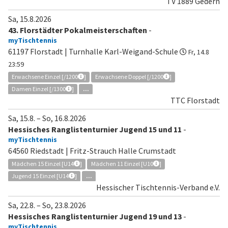
TV 1889 Gedern
Sa, 15.8.2026
43. Florstädter Pokalmeisterschaften
-
myTischtennis
61197 Florstadt | Turnhalle Karl-Weigand-Schule
Fr, 14.8
23:59
Erwachsene Einzel [/1200
]
Erwachsene Doppel [/1200
]
Damen Einzel [/1300
]
...
TTC Florstadt
Sa, 15.8.
–
So, 16.8.2026
Hessisches Ranglistenturnier Jugend 15 und 11
-
myTischtennis
64560 Riedstadt | Fritz-Strauch Halle Crumstadt
Mädchen 15 Einzel [U14
]
Mädchen 11 Einzel [U10
]
Jugend 15 Einzel [U14
]
...
Hessischer Tischtennis-Verband e.V.
Sa, 22.8.
–
So, 23.8.2026
Hessisches Ranglistenturnier Jugend 19 und 13
-
myTischtennis