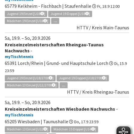
65779 Kelkheim - Fischbach | Staufenhalle
Fr, 18.9 12:00
Jugend 19 Einzel [U18
]
Jugend 19 Doppel [U18
]
Mädchen 19 Einzel [U18
]
...
HTTV / Kreis Main-Taunus
Sa, 19.9.
–
So, 20.9.2026
Kreiseinzelmeisterschaften Rheingau-Taunus
Nachwuchs
-
myTischtennis
65391 Lorch/Rhein | Grund- und Hauptschule Lorch
Di, 15.9
23:59
Jugend 19 Einzel [U18/2700
]
Jugend 19 Doppel [U18/2700
]
Mädchen 13 Einzel [U12/2700
]
...
HTTV / Kreis Rheingau-Taunus
Sa, 19.9.
–
So, 20.9.2026
Kreiseinzelmeisterschaften Wiesbaden Nachwuchs
-
myTischtennis
65205 Wiesbaden | Taunushalle
Do, 17.9 23:59
Mädchen 13 Einzel [U12
]
Mädchen 15 Doppel [U14
]