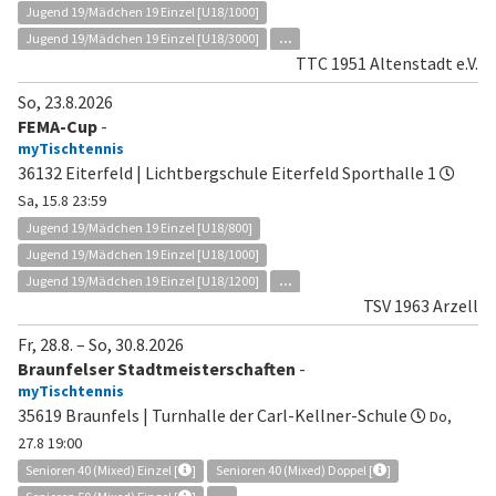
Jugend 19/Mädchen 19 Einzel [U18/1000]
Jugend 19/Mädchen 19 Einzel [U18/3000]
...
TTC 1951 Altenstadt e.V.
So, 23.8.2026
FEMA-Cup
-
myTischtennis
36132 Eiterfeld | Lichtbergschule Eiterfeld Sporthalle 1
Sa, 15.8 23:59
Jugend 19/Mädchen 19 Einzel [U18/800]
Jugend 19/Mädchen 19 Einzel [U18/1000]
Jugend 19/Mädchen 19 Einzel [U18/1200]
...
TSV 1963 Arzell
Fr, 28.8.
–
So, 30.8.2026
Braunfelser Stadtmeisterschaften
-
myTischtennis
35619 Braunfels | Turnhalle der Carl-Kellner-Schule
Do,
27.8 19:00
Senioren 40 (Mixed) Einzel [
]
Senioren 40 (Mixed) Doppel [
]