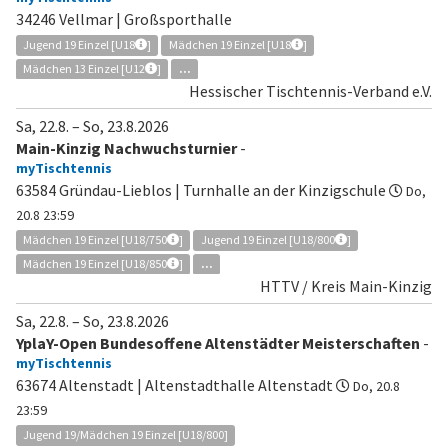
34246 Vellmar | Großsporthalle
Jugend 19 Einzel [U18
]
Mädchen 19 Einzel [U18
]
Mädchen 13 Einzel [U12
]
...
Hessischer Tischtennis-Verband e.V.
Sa, 22.8.
–
So, 23.8.2026
Main-Kinzig Nachwuchsturnier
-
myTischtennis
63584 Gründau-Lieblos | Turnhalle an der Kinzigschule
Do,
20.8 23:59
Mädchen 19 Einzel [U18/750
]
Jugend 19 Einzel [U18/800
]
Mädchen 19 Einzel [U18/850
]
...
HTTV / Kreis Main-Kinzig
Sa, 22.8.
–
So, 23.8.2026
YplaY-Open Bundesoffene Altenstädter Meisterschaften
-
myTischtennis
63674 Altenstadt | Altenstadthalle Altenstadt
Do, 20.8
23:59
Jugend 19/Mädchen 19 Einzel [U18/800]