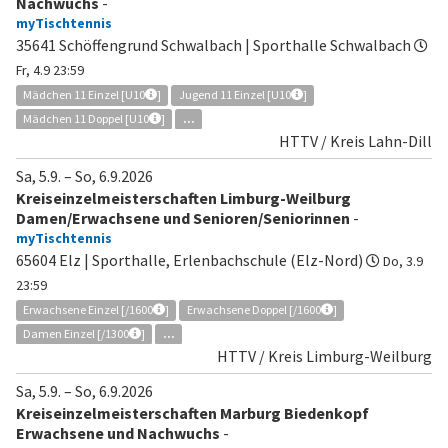
Nachwuchs
-
myTischtennis
35641 Schöffengrund Schwalbach | Sporthalle Schwalbach
Fr, 4.9 23:59
Mädchen 11 Einzel [U10
]
Jugend 11 Einzel [U10
]
Mädchen 11 Doppel [U10
]
...
HTTV / Kreis Lahn-Dill
Sa, 5.9.
–
So, 6.9.2026
Kreiseinzelmeisterschaften Limburg-Weilburg
Damen/Erwachsene und Senioren/Seniorinnen
-
myTischtennis
65604 Elz | Sporthalle, Erlenbachschule (Elz-Nord)
Do, 3.9
23:59
Erwachsene Einzel [/1600
]
Erwachsene Doppel [/1600
]
Damen Einzel [/1300
]
...
HTTV / Kreis Limburg-Weilburg
Sa, 5.9.
–
So, 6.9.2026
Kreiseinzelmeisterschaften Marburg Biedenkopf
Erwachsene und Nachwuchs
-