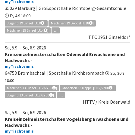
myTischtennis
35039 Marburg | Großsporthalle Richtsberg-Gesamtschule
Fr, 4.9 18:00
Jugend 19 Einzel [U18
]
Mädchen 19 Doppel [U18
]
Mädchen 15 Einzel [U14
]
...
TTC 1951 Ginseldorf
Sa, 5.9.
–
So, 6.9.2026
Kreiseinzelmeisterschaften Odenwald Erwachsene und
Nachwuchs
-
myTischtennis
64753 Brombachtal | Sporthalle Kirchbrombach
So, 30.8
18:00
Mädchen 13 Einzel [U12/2700
]
Mädchen 13 Doppel [U12/2700
]
Jugend 13 Einzel [U12/2700
]
...
HTTV / Kreis Odenwald
Sa, 5.9.
–
So, 6.9.2026
Kreiseinzelmeisterschaften Vogelsberg Erwachsene und
Nachwuchs
-
myTischtennis