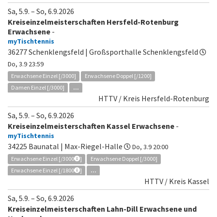
Sa, 5.9.
–
So, 6.9.2026
Kreiseinzelmeisterschaften Hersfeld-Rotenburg
Erwachsene
-
myTischtennis
36277 Schenklengsfeld | Großsporthalle Schenklengsfeld
Do, 3.9 23:59
Erwachsene Einzel [/3000]
Erwachsene Doppel [/1200]
Damen Einzel [/3000]
...
HTTV / Kreis Hersfeld-Rotenburg
Sa, 5.9.
–
So, 6.9.2026
Kreiseinzelmeisterschaften Kassel Erwachsene
-
myTischtennis
34225 Baunatal | Max-Riegel-Halle
Do, 3.9 20:00
Erwachsene Einzel [/3000
]
Erwachsene Doppel [/3000]
Erwachsene Einzel [/1800
]
...
HTTV / Kreis Kassel
Sa, 5.9.
–
So, 6.9.2026
Kreiseinzelmeisterschaften Lahn-Dill Erwachsene und