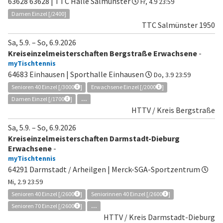
63628 63628 | TTC Halle Salmünster
Fr, 4.9 23:59
Damen Einzel [/2400]
TTC Salmünster 1950
Sa, 5.9.
–
So, 6.9.2026
Kreiseinzelmeisterschaften Bergstraße Erwachsene
-
myTischtennis
64683 Einhausen | Sporthalle Einhausen
Do, 3.9 23:59
Senioren 40 Einzel [/3000
]
Erwachsene Einzel [/2000
]
Damen Einzel [/1700
]
...
HTTV / Kreis Bergstraße
Sa, 5.9.
–
So, 6.9.2026
Kreiseinzelmeisterschaften Darmstadt-Dieburg
Erwachsene
-
myTischtennis
64291 Darmstadt / Arheilgen | Merck-SGA-Sportzentrum
Mi, 2.9 23:59
Senioren 40 Einzel [/2600
]
Seniorinnen 40 Einzel [/2600
]
Senioren 70 Einzel [/2600
]
...
HTTV / Kreis Darmstadt-Dieburg