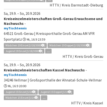
HTTV / Kreis Darmstadt-Dieburg
Sa, 19.9.
–
So, 20.9.2026
Kreiseinzelmeisterschaften Groß-Gerau Erwachsene und
Nachwuchs
-
myTischtennis
64521 Groß-Gerau | Kreissporthalle Groß-Gerau AM VFR
Sportplatz
Mi, 16.9 23:59
Mädchen 19 Einzel [U18/3000
]
Mädchen 19 Doppel [U18/3000
]
Jugend 19 Einzel [U18/3000
]
...
HTTV / Kreis Groß-Gerau
Sa, 19.9.
–
So, 20.9.2026
Kreiseinzelmeisterschaften Kassel Nachwuchs
-
myTischtennis
34246 Vellmar | Großsporthalle der Ahnatal-Schule-Vellmar
Mi, 16.9 20:00
Jugend 15 Einzel [U14
]
Jugend 15 Doppel [U14
]
Mädchen 15 Einzel [U14
]
...
HTTV / Kreis Kassel