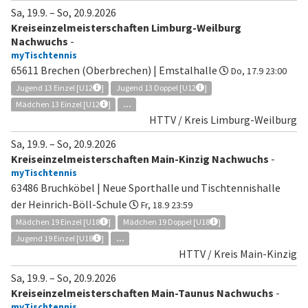
Sa, 19.9.
–
So, 20.9.2026
Kreiseinzelmeisterschaften Limburg-Weilburg
Nachwuchs
-
myTischtennis
65611 Brechen (Oberbrechen) | Emstalhalle
Do, 17.9 23:00
Jugend 13 Einzel [U12
]
Jugend 13 Doppel [U12
]
Mädchen 13 Einzel [U12
]
...
HTTV / Kreis Limburg-Weilburg
Sa, 19.9.
–
So, 20.9.2026
Kreiseinzelmeisterschaften Main-Kinzig Nachwuchs
-
myTischtennis
63486 Bruchköbel | Neue Sporthalle und Tischtennishalle
der Heinrich-Böll-Schule
Fr, 18.9 23:59
Mädchen 19 Einzel [U18
]
Mädchen 19 Doppel [U18
]
Jugend 19 Einzel [U18
]
...
HTTV / Kreis Main-Kinzig
Sa, 19.9.
–
So, 20.9.2026
Kreiseinzelmeisterschaften Main-Taunus Nachwuchs
-
myTischtennis