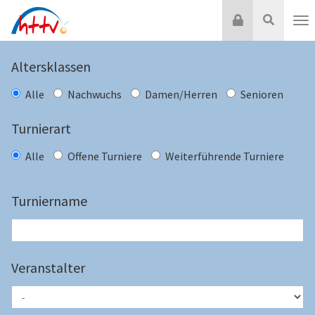
Zum
Login
Suche
Inhalt
Nav
springen
Altersklassen
Alle
Nachwuchs
Damen/Herren
Senioren
Turnierart
Alle
Offene Turniere
Weiterführende Turniere
Turniername
Veranstalter