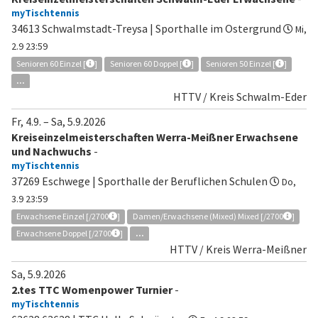
myTischtennis
34613 Schwalmstadt-Treysa | Sporthalle im Ostergrund
Mi,
2.9 23:59
Senioren 60 Einzel [
]
Senioren 60 Doppel [
]
Senioren 50 Einzel [
]
...
HTTV / Kreis Schwalm-Eder
Fr, 4.9.
–
Sa, 5.9.2026
Kreiseinzelmeisterschaften Werra-Meißner Erwachsene
und Nachwuchs
-
myTischtennis
37269 Eschwege | Sporthalle der Beruflichen Schulen
Do,
3.9 23:59
Erwachsene Einzel [/2700
]
Damen/Erwachsene (Mixed) Mixed [/2700
]
Erwachsene Doppel [/2700
]
...
HTTV / Kreis Werra-Meißner
Sa, 5.9.2026
2.tes TTC Womenpower Turnier
-
myTischtennis