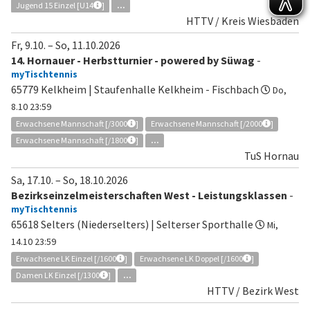
Jugend 15 Einzel [U14
]
...
HTTV / Kreis Wiesbaden
Fr, 9.10.
–
So, 11.10.2026
14. Hornauer - Herbstturnier - powered by Süwag
-
myTischtennis
65779 Kelkheim | Staufenhalle Kelkheim - Fischbach
Do,
8.10 23:59
Erwachsene Mannschaft [/3000
]
Erwachsene Mannschaft [/2000
]
Erwachsene Mannschaft [/1800
]
...
TuS Hornau
Sa, 17.10.
–
So, 18.10.2026
Bezirkseinzelmeisterschaften West - Leistungsklassen
-
myTischtennis
65618 Selters (Niederselters) | Selterser Sporthalle
Mi,
14.10 23:59
Erwachsene LK Einzel [/1600
]
Erwachsene LK Doppel [/1600
]
Damen LK Einzel [/1300
]
...
HTTV / Bezirk West