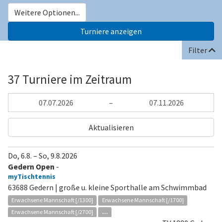
Weitere Optionen...
Filter
37 Turniere im Zeitraum
–
Aktualisieren
Do, 6.8.
–
So, 9.8.2026
Gedern Open
-
myTischtennis
63688 Gedern | große u. kleine Sporthalle am Schwimmbad
Erwachsene Mannschaft [/1300]
Erwachsene Mannschaft [/1700]
Erwachsene Mannschaft [/2700]
...