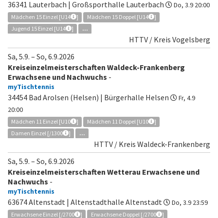
36341 Lauterbach | Großsporthalle Lauterbach
Do, 3.9 20:00
Mädchen 15 Einzel [U14
]
Mädchen 15 Doppel [U14
]
Jugend 15 Einzel [U14
]
...
HTTV / Kreis Vogelsberg
Sa, 5.9.
–
So, 6.9.2026
Kreiseinzelmeisterschaften Waldeck-Frankenberg
Erwachsene und Nachwuchs
-
myTischtennis
34454 Bad Arolsen (Helsen) | Bürgerhalle Helsen
Fr, 4.9
20:00
Mädchen 11 Einzel [U10
]
Mädchen 11 Doppel [U10
]
Damen Einzel [/1300
]
...
HTTV / Kreis Waldeck-Frankenberg
Sa, 5.9.
–
So, 6.9.2026
Kreiseinzelmeisterschaften Wetterau Erwachsene und
Nachwuchs
-
myTischtennis
63674 Altenstadt | Altenstadthalle Altenstadt
Do, 3.9 23:59
Erwachsene Einzel [/2700
]
Erwachsene Doppel [/2700
]