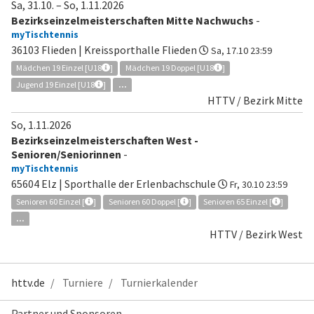
Sa, 31.10.
–
So, 1.11.2026
Bezirkseinzelmeisterschaften Mitte Nachwuchs
-
myTischtennis
36103 Flieden | Kreissporthalle Flieden
Sa, 17.10 23:59
Mädchen 19 Einzel [U18
]
Mädchen 19 Doppel [U18
]
Jugend 19 Einzel [U18
]
...
HTTV / Bezirk Mitte
So, 1.11.2026
Bezirkseinzelmeisterschaften West -
Senioren/Seniorinnen
-
myTischtennis
65604 Elz | Sporthalle der Erlenbachschule
Fr, 30.10 23:59
Senioren 60 Einzel [
]
Senioren 60 Doppel [
]
Senioren 65 Einzel [
]
...
HTTV / Bezirk West
httv.de
Turniere
Turnierkalender
Partner und Sponsoren