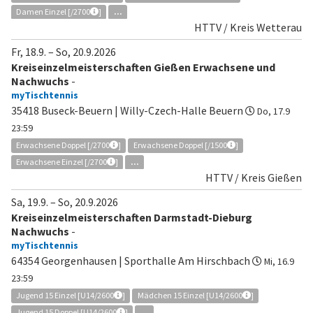
Damen Einzel [/2700
]
...
HTTV / Kreis Wetterau
Fr, 18.9.
–
So, 20.9.2026
Kreiseinzelmeisterschaften Gießen Erwachsene und
Nachwuchs
-
myTischtennis
35418 Buseck-Beuern | Willy-Czech-Halle Beuern
Do, 17.9
23:59
Erwachsene Doppel [/2700
]
Erwachsene Doppel [/1500
]
Erwachsene Einzel [/2700
]
...
HTTV / Kreis Gießen
Sa, 19.9.
–
So, 20.9.2026
Kreiseinzelmeisterschaften Darmstadt-Dieburg
Nachwuchs
-
myTischtennis
64354 Georgenhausen | Sporthalle Am Hirschbach
Mi, 16.9
23:59
Jugend 15 Einzel [U14/2600
]
Mädchen 15 Einzel [U14/2600
]
Jugend 15 Doppel [U14/2600
]
...