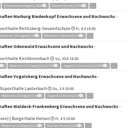
Erwachsene Doppel [/1600
]
Damen Einzel [/1300
]
...
chaften Marburg Biedenkopf Erwachsene und Nachwuchs
-
sporthalle Richtsberg-Gesamtschule
Fr, 4.9 18:00
Mädchen 19 Doppel [U18
]
Mädchen 15 Einzel [U14
]
...
chaften Odenwald Erwachsene und Nachwuchs
-
Sporthalle Kirchbrombach
So, 30.8 18:00
0
]
Mädchen 13 Doppel [U12/2700
]
Jugend 13 Einzel [U12/2700
]
...
chaften Vogelsberg Erwachsene und Nachwuchs
-
oßsporthalle Lauterbach
Do, 3.9 20:00
Mädchen 15 Doppel [U14
]
Jugend 15 Einzel [U14
]
...
chaften Waldeck-Frankenberg Erwachsene und Nachwuchs
-
sen) | Bürgerhalle Helsen
Fr, 4.9 20:00
Mädchen 11 Doppel [U10
]
Damen Einzel [/1300
]
...