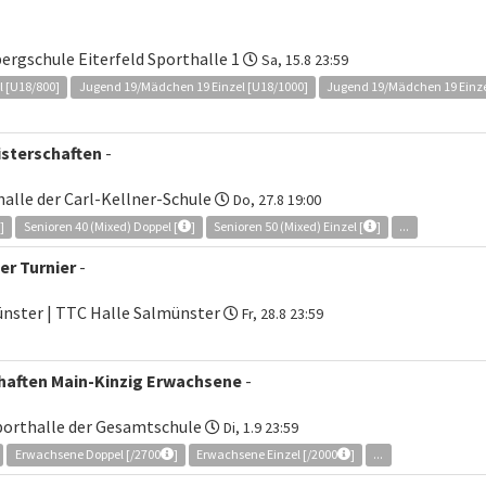
bergschule Eiterfeld Sporthalle 1
Sa, 15.8 23:59
 [U18/800]
Jugend 19/Mädchen 19 Einzel [U18/1000]
Jugend 19/Mädchen 19 Einze
sterschaften
-
halle der Carl-Kellner-Schule
Do, 27.8 19:00
]
Senioren 40 (Mixed) Doppel [
]
Senioren 50 (Mixed) Einzel [
]
...
r Turnier
-
nster | TTC Halle Salmünster
Fr, 28.8 23:59
haften Main-Kinzig Erwachsene
-
sporthalle der Gesamtschule
Di, 1.9 23:59
Erwachsene Doppel [/2700
]
Erwachsene Einzel [/2000
]
...