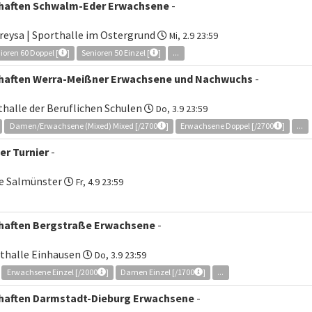
chaften Schwalm-Eder Erwachsene
-
eysa | Sporthalle im Ostergrund
Mi, 2.9 23:59
ioren 60 Doppel [
]
Senioren 50 Einzel [
]
...
chaften Werra-Meißner Erwachsene und Nachwuchs
-
thalle der Beruflichen Schulen
Do, 3.9 23:59
Damen/Erwachsene (Mixed) Mixed [/2700
]
Erwachsene Doppel [/2700
]
...
r Turnier
-
le Salmünster
Fr, 4.9 23:59
chaften Bergstraße Erwachsene
-
rthalle Einhausen
Do, 3.9 23:59
Erwachsene Einzel [/2000
]
Damen Einzel [/1700
]
...
chaften Darmstadt-Dieburg Erwachsene
-