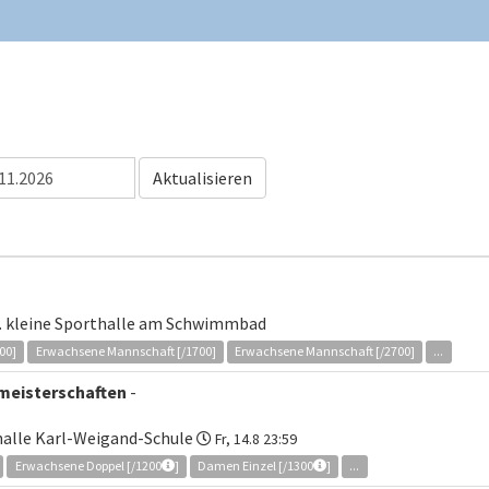
Aktualisieren
u. kleine Sporthalle am Schwimmbad
00]
Erwachsene Mannschaft [/1700]
Erwachsene Mannschaft [/2700]
...
lmeisterschaften
-
nhalle Karl-Weigand-Schule
Fr, 14.8 23:59
Erwachsene Doppel [/1200
]
Damen Einzel [/1300
]
...