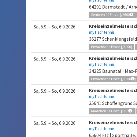
myTischtennis
64291 Darmstadt / Ar
Senioren 40 Einzel [/2600
]
Kreiseinzelmeisters
Sa, 5.9.
–
So, 6.9.2026
myTischtennis
36277 Schenklengsfeld
Erwachsene Einzel [/3000]
Kreiseinzelmeistersc
Sa, 5.9.
–
So, 6.9.2026
myTischtennis
34225 Baunatal | Max-
Erwachsene Einzel [/3000
]
Kreiseinzelmeistersc
Sa, 5.9.
–
So, 6.9.2026
myTischtennis
35641 Schöffengrund S
Mädchen 11 Einzel [U10
]
Kreiseinzelmeisters
Sa, 5.9.
–
So, 6.9.2026
myTischtennis
65604 Elz | Sporthalle