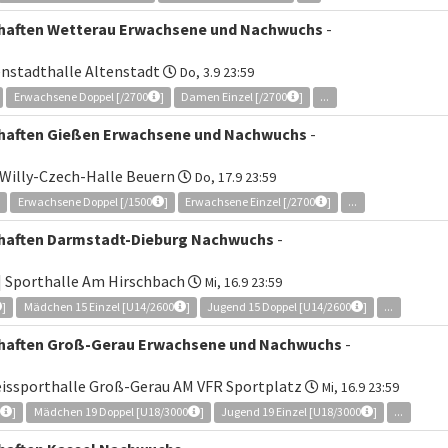
chaften Wetterau Erwachsene und Nachwuchs
-
enstadthalle Altenstadt
Do, 3.9 23:59
Erwachsene Doppel [/2700
]
Damen Einzel [/2700
]
...
chaften Gießen Erwachsene und Nachwuchs
-
 Willy-Czech-Halle Beuern
Do, 17.9 23:59
]
Erwachsene Doppel [/1500
]
Erwachsene Einzel [/2700
]
...
chaften Darmstadt-Dieburg Nachwuchs
-
| Sporthalle Am Hirschbach
Mi, 16.9 23:59
]
Mädchen 15 Einzel [U14/2600
]
Jugend 15 Doppel [U14/2600
]
...
chaften Groß-Gerau Erwachsene und Nachwuchs
-
eissporthalle Groß-Gerau AM VFR Sportplatz
Mi, 16.9 23:59
0
]
Mädchen 19 Doppel [U18/3000
]
Jugend 19 Einzel [U18/3000
]
...