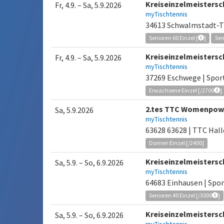
Kreiseinzelmeisters
Fr, 4.9.
–
Sa, 5.9.2026
myTischtennis
34613 Schwalmstadt-Tr
Senioren 60 Einzel [
]
Sen
Kreiseinzelmeisters
Fr, 4.9.
–
Sa, 5.9.2026
myTischtennis
37269 Eschwege | Spor
Erwachsene Einzel [/2700
]
2.tes TTC Womenpowe
Sa, 5.9.2026
myTischtennis
63628 63628 | TTC Hal
Damen Einzel [/2400]
Kreiseinzelmeisters
Sa, 5.9.
–
So, 6.9.2026
myTischtennis
64683 Einhausen | Spo
Senioren 40 Einzel [/3000
]
Kreiseinzelmeisters
Sa, 5.9.
–
So, 6.9.2026