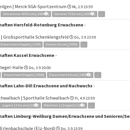
heilgen | Merck-SGA-Sportzentrum
Mi, 2.9 23:59
Seniorinnen 40 Einzel [/2600
]
Senioren 70 Einzel [/2600
]
...
chaften Hersfeld-Rotenburg Erwachsene
-
 | Großsporthalle Schenklengsfeld
Do, 3.9 23:59
Erwachsene Doppel [/1200]
Damen Einzel [/3000]
...
haften Kassel Erwachsene
-
Riegel-Halle
Do, 3.9 20:00
Erwachsene Doppel [/3000]
Erwachsene Einzel [/1800
]
...
haften Lahn-Dill Erwachsene und Nachwuchs
-
chwalbach | Sporthalle Schwalbach
Fr, 4.9 23:59
Jugend 11 Einzel [U10
]
Mädchen 11 Doppel [U10
]
...
chaften Limburg-Weilburg Damen/Erwachsene und Senioren/Se
, Erlenbachschule (Elz-Nord)
Do, 3.9 23:59