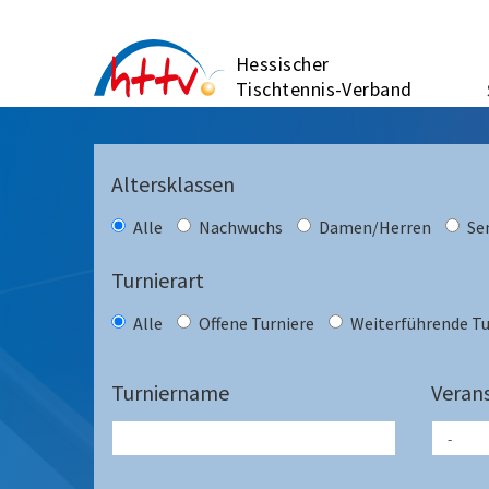
Zum
Inhalt
Hessischer
springen
Tischtennis-Verband
Altersklassen
Alle
Nachwuchs
Damen/Herren
Se
Turnierart
Alle
Offene Turniere
Weiterführende Tu
Turniername
Verans