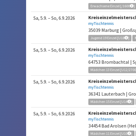
Erwachsene Einzel [/1600
]
Kreiseinzelmeisters
Sa, 5.9.
–
So, 6.9.2026
myTischtennis
35039 Marburg | Groß
Jugend 19 Einzel [U18
]
Kreiseinzelmeisters
Sa, 5.9.
–
So, 6.9.2026
myTischtennis
64753 Brombachtal | 
Mädchen 13 Einzel [U12/270
Kreiseinzelmeisters
Sa, 5.9.
–
So, 6.9.2026
myTischtennis
36341 Lauterbach | Gr
Mädchen 15 Einzel [U14
]
Kreiseinzelmeisters
Sa, 5.9.
–
So, 6.9.2026
myTischtennis
34454 Bad Arolsen (Hel
Mädchen 11 Einzel [U10
]