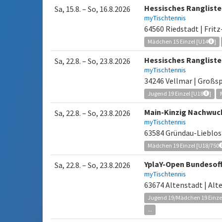
Hessisches Rangliste
Sa, 15.8.
–
So, 16.8.2026
myTischtennis
64560 Riedstadt | Frit
Mädchen 15 Einzel [U14
]
Hessisches Rangliste
Sa, 22.8.
–
So, 23.8.2026
myTischtennis
34246 Vellmar | Großs
Jugend 19 Einzel [U18
]
Main-Kinzig Nachwuc
Sa, 22.8.
–
So, 23.8.2026
myTischtennis
63584 Gründau-Lieblos 
Mädchen 19 Einzel [U18/750
YplaY-Open Bundesoff
Sa, 22.8.
–
So, 23.8.2026
myTischtennis
63674 Altenstadt | Alt
Jugend 19/Mädchen 19 Einzel
...