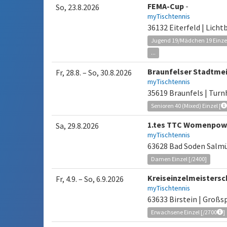
FEMA-Cup
-
So, 23.8.2026
myTischtennis
36132 Eiterfeld | Licht
Jugend 19/Mädchen 19 Einzel
...
Braunfelser Stadtmei
Fr, 28.8.
–
So, 30.8.2026
myTischtennis
35619 Braunfels | Turn
Senioren 40 (Mixed) Einzel [
1.tes TTC Womenpowe
Sa, 29.8.2026
myTischtennis
63628 Bad Soden Salmü
Damen Einzel [/2400]
Kreiseinzelmeistersc
Fr, 4.9.
–
So, 6.9.2026
myTischtennis
63633 Birstein | Groß
Erwachsene Einzel [/2700
]