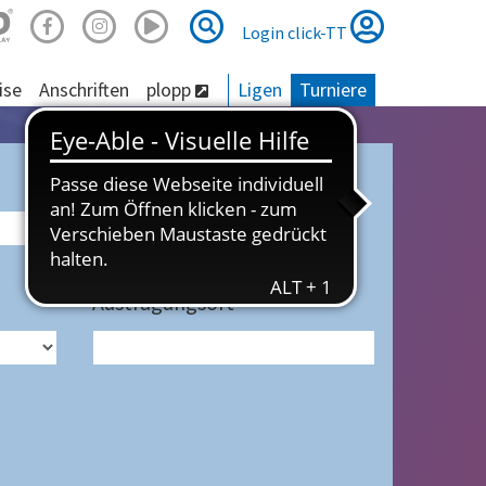
Suche
Suche
Login click-TT
ise
Anschriften
plopp
Ligen
Turniere
Austragungsort