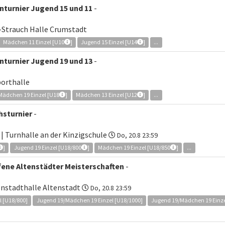
nturnier Jugend 15 und 11
-
z-Strauch Halle Crumstadt
Mädchen 11 Einzel [U10
]
Jugend 15 Einzel [U14
]
...
nturnier Jugend 19 und 13
-
porthalle
Mädchen 19 Einzel [U18
]
Mädchen 13 Einzel [U12
]
...
hsturnier
-
| Turnhalle an der Kinzigschule
Do, 20.8 23:59
]
Jugend 19 Einzel [U18/800
]
Mädchen 19 Einzel [U18/850
]
...
ene Altenstädter Meisterschaften
-
enstadthalle Altenstadt
Do, 20.8 23:59
 [U18/800]
Jugend 19/Mädchen 19 Einzel [U18/1000]
Jugend 19/Mädchen 19 Einze