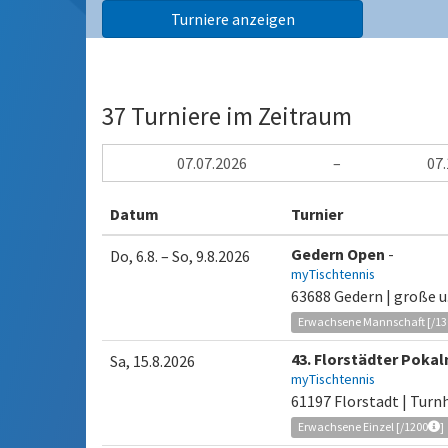
37 Turniere im Zeitraum
–
Datum
Turnier
Gedern Open
-
Do, 6.8.
–
So, 9.8.2026
myTischtennis
63688 Gedern | große 
Erwachsene Mannschaft [/13
43. Florstädter Poka
Sa, 15.8.2026
myTischtennis
61197 Florstadt | Tur
Erwachsene Einzel [/1200
]