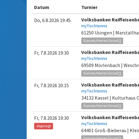
Datum
Turnier
Volksbanken Raiffeisenb
Do, 6.8.2026 19:45
myTischtennis
61250 Usingen | Marstallha
Damen/Herren Einzel []
Volksbanken Raiffeisenb
Fr, 7.8.2026 19:30
myTischtennis
69509 Mörlenbach | Weschn
Damen/Herren Einzel []
Volksbanken Raiffeisenb
Fr, 7.8.2026 20:15
myTischtennis
34132 Kassel | Kulturhaus
Damen/Herren Einzel []
Volksbanken Raiffeisenb
Fr, 7.8.2026 19:30
myTischtennis
abgesagt
64401 Groß-Bieberau | Klei
Damen/Herren Einzel []