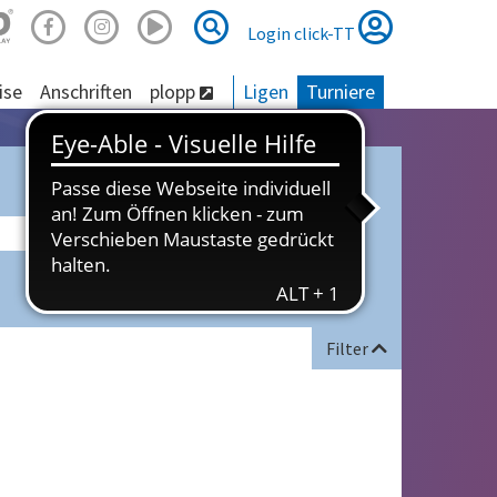
Suche
Suche
Login click-TT
ise
Anschriften
plopp
Ligen
Turniere
Filter