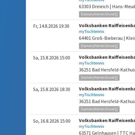
63303 Dreieich | Hans-Meu
Damen/Herren Einzel []
Volksbanken Raiffeisenb
Fr, 14.8.2026 19:30
myTischtennis
64401 Groß-Bieberau | Klei
Damen/Herren Einzel []
Volksbanken Raiffeisenb
Sa, 15.8.2026 15:00
myTischtennis
36251 Bad Hersfeld-Kathus 
Damen/Herren Einzel []
Volksbanken Raiffeisenb
Sa, 15.8.2026 18:30
myTischtennis
36251 Bad Hersfeld-Kathus 
Damen/Herren Einzel []
Volksbanken Raiffeisenb
So, 16.8.2026 15:00
myTischtennis
63571 Gelnhausen | TTC Ha