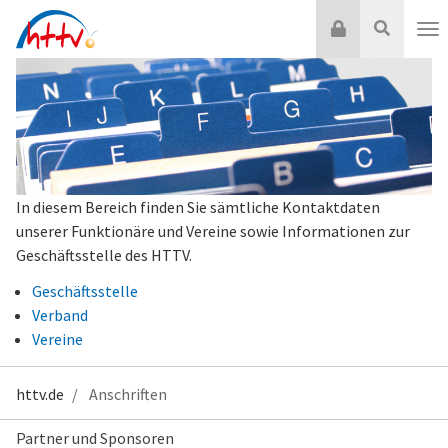
Zum
Login
Suche
Inhalt
Nav
springen
In diesem Bereich finden Sie sämtliche Kontaktdaten
unserer Funktionäre und Vereine sowie Informationen zur
Geschäftsstelle des HTTV.
Geschäftsstelle
Verband
Vereine
httv.de
Anschriften
Partner und Sponsoren