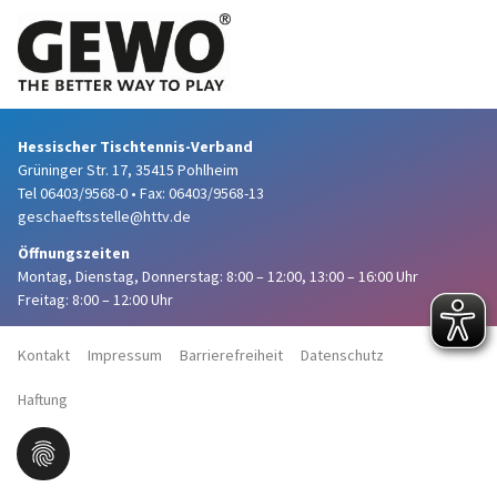
Hessischer Tischtennis-Verband
Grüninger Str. 17, 35415 Pohlheim
Tel 06403/9568-0
•
Fax: 06403/9568-13
geschaeftsstelle@httv.de
Öffnungszeiten
Montag, Dienstag, Donnerstag:
8:00 – 12:00,
13:00 – 16:00 Uhr
Freitag: 8:00 – 12:00 Uhr
Kontakt
Impressum
Barrierefreiheit
Datenschutz
Haftung