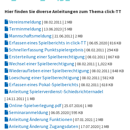
Hier finden Sie diverse Anleitungen zum Thema click-TT
Vereinsmeldung
| 08.02.2011
| 2 MB
Terminmeldung
| 13.06.2023
| 5 MB
Mannschaftsmeldung
| 21.06.2012
| 2 MB
Erfassen eines Spielberichts in click-TT
| 06.05.2020
| 816 KB
Schnellerfassung Punktspielergebnis
| 08.02.2011
| 294 KB
Ersterteilung einer Spielberechtigung
| 08.02.2011
| 867 KB
Wechsel einer Spielberechtigung
| 08.02.2011
| 1,022 KB
Wiederaufleben einer Spielberechtigung
| 08.02.2011
| 848 KB
Loeschung einer Spielberechtigung
| 08.02.2011
| 582 KB
Erfassen eines Pokal-Spielberichts
| 08.02.2011
| 618 KB
Anleitung Spielerverdienst-Schiedsrichternadel
| 24.11.2011
| 1 MB
Online-Spielverlegung.pdf
| 25.07.2016
| 1 MB
Seminaranmeldung
| 06.05.2020
| 595 KB
Anleitung Änderung Funktionen
| 07.01.2021
| 2 MB
Anleitung Änderung Zugangsdaten
| 17.07.2020
| 2 MB