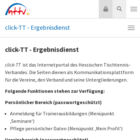
Zum
Login
Suche
Inhalt
Nav
springen
click-TT - Ergebnisdienst
Navi
click
TT
click-TT - Ergebnisdienst
-
Erge
click-TT
ist das Internetportal des Hessischen Tischtennis-
Verbandes. Die Seiten dienen als Kommunikationsplattform
für die Vereine, den Verband und seine Untergliederungen.
Folgende Funktionen stehen zur Verfügung:
Persönlicher Bereich (passwortgeschützt)
Anmeldung für Trainerausbildungen (Menüpunkt
‚Seminare‘)
Pflege persönlicher Daten (Menüpunkt ‚Mein Profil‘)
Vereinsbereich (passwortgeschützt)