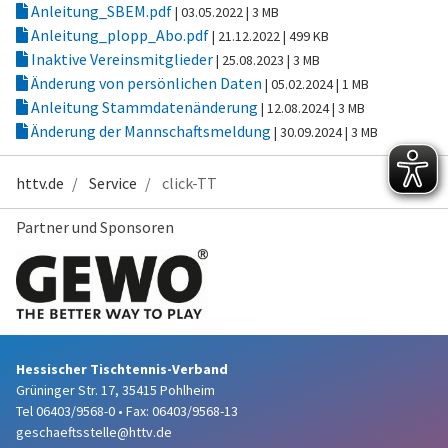
Anleitung_SBEM.pdf
| 03.05.2022
| 3 MB
Anleitung_plopp_Abo.pdf
| 21.12.2022
| 499 KB
Inaktive Vereinsmitglieder
| 25.08.2023
| 3 MB
Änderung von persönlichen Daten
| 05.02.2024
| 1 MB
Anleitung Stammdatenänderung
| 12.08.2024
| 3 MB
Änderung der Mannschaftsmeldung
| 30.09.2024
| 3 MB
httv.de
Service
click-TT
Partner und Sponsoren
Hessischer Tischtennis-Verband
Grüninger Str. 17, 35415 Pohlheim
Tel 06403/9568-0
•
Fax: 06403/9568-13
geschaeftsstelle@httv.de