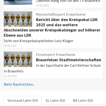
Zweimal Rang fünf für den TV Braunfels
15.06.2026
Mannschaftssport Erwachsene
Bericht über den Kreispokal LDK
2025 und das weitere
Abschneiden unserer Kreispokalsieger auf höherer
Ebene aus LDK
Sicht von Kreispokalspielleiter Lutz Klüger
28.05.2026
Einzelsport Erwachsene
Braunfelser Stadtmeisterschaften
In der Sporthalle der Carl Kellner Schule
in Braunfels
22.05.2026
Mehr Nachrichten...
Vorstand
Lahn-Dill
SL
Lahn-Dill
BA
Lahn-Dill