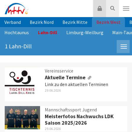
Zum
Login
Suche
Inhalt
Nav
springen
Verband
Bezirk Nord
Bezirk Mitte
Bezirk West
B
Hochtaunus
Lahn-Dill
Limburg-Weilburg
Main-Tau
Lahn-
1 Lahn-Dill
Navi
Dill
Lah
Dill
Vereinsservice
Aktuelle Termine
Link zu den aktuellen Terminen
29.06.2026
Mannschaftssport Jugend
Meisterfotos Nachwuchs LDK
Saison 2025/2026
29.06.2026