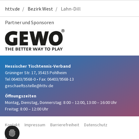
httv.de
Bezirk West
Lahn-Dill
Partner und Sponsoren
Hessischer Tischtennis-Verband
Grüninger Str. 17, 35415 Pohlheim
Tel 06403/9568-0
•
Fax: 06403/9568-13
geschaeftsstelle@httv.de
Öffnungszeiten
Montag, Dienstag, Donnerstag:
8:00 – 12:00,
13:00 – 16:00 Uhr
Freitag: 8:00 – 12:00 Uhr
Kontakt
Impressum
Barrierefreiheit
Datenschutz
Haftung