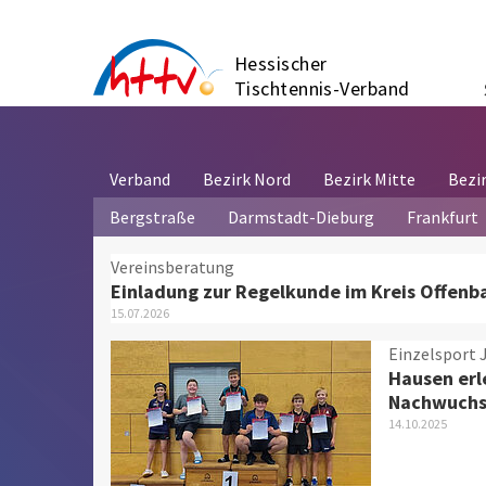
Zum
Inhalt
Hessischer
springen
Tischtennis-Verband
Verband
Bezirk Nord
Bezirk Mitte
Bezi
Bergstraße
Darmstadt-Dieburg
Frankfurt
Offenbach
Vereinsberatung
Einladung zur Regelkunde im Kreis Offenb
15.07.2026
Einzelsport 
Hausen erl
Nachwuchs
14.10.2025