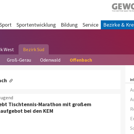
Sport
Sportentwicklung
Bildung
Service
Bezirke & Kre
rk West
Bezirk Süd
Groß-Gerau
Odenwald
Offenbach
ach
I
A
Jugend
A
ebt Tischtennis-Marathon mit großem
R
aufgebot bei den KEM
E
S