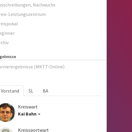
usschreibungen, Nachwuchs
reis-Leistungszentrum
reispokal
eginner
rchiv
rgebnisse
urnierergebnisse (MKTT-Online)
Vorstand
SL
BA
Kreiswart
Kai Bahn
Kreissportwart