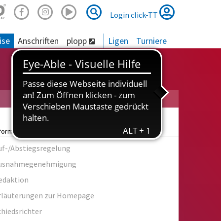
Suche
Suche
Login click-TT
ise
Anschriften
plopp
Ligen
Turniere
nformationen
uf-/Abstiegsregelung
usnahmegenehmigung
edaktion
rläuterungen zur Homepage
chiedsrichter