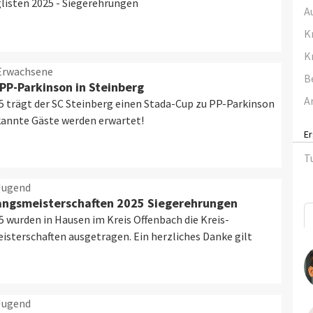
listen 2025 - Siegerehrungen
A
K
K
 Erwachsene
B
PP-Parkinson in Steinberg
A
5 trägt der SC Steinberg einen Stada-Cup zu PP-Parkinson
kannte Gäste werden erwartet!
E
T
Jugend
angsmeisterschaften 2025 Siegerehrungen
5 wurden in Hausen im Kreis Offenbach die Kreis-
sterschaften ausgetragen. Ein herzliches Danke gilt
Jugend