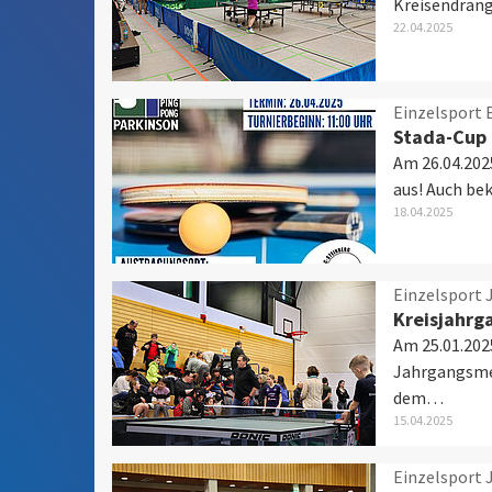
Kreisendrang
22.04.2025
Einzelsport
Stada-Cup 
Am 26.04.202
aus! Auch be
18.04.2025
Einzelsport 
Kreisjahrg
Am 25.01.202
Jahrgangsmei
dem…
15.04.2025
Einzelsport 