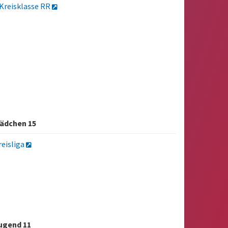
.Kreisklasse RR
ädchen 15
reisliga
ugend 11