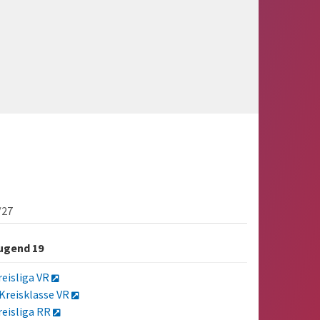
/27
ugend 19
reisliga VR
.Kreisklasse VR
reisliga RR