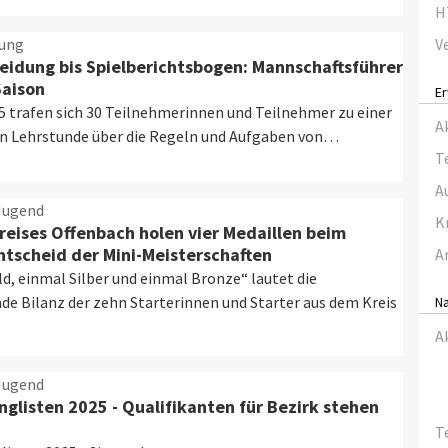
H
tung
V
leidung bis Spielberichtsbogen: Mannschaftsführer
Saison
E
5 trafen sich 30 Teilnehmerinnen und Teilnehmer zu einer
A
 Lehrstunde über die Regeln und Aufgaben von…
T
A
Jugend
K
Kreises Offenbach holen vier Medaillen beim
tscheid der Mini-Meisterschaften
A
d, einmal Silber und einmal Bronze“ lautet die
de Bilanz der zehn Starterinnen und Starter aus dem Kreis
N
A
Jugend
nglisten 2025 - Qualifikanten für Bezirk stehen
T