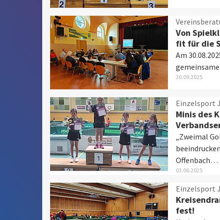
Vereinsbera
Von Spielk
fit für die 
Am 30.08.202
gemeinsamen
30.09.2025
Einzelsport 
Minis des 
Verbandsen
„Zweimal Gol
beeindrucken
Offenbach…
03.06.2025
Einzelsport 
Kreisendra
fest!