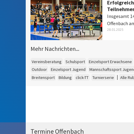
Erfolgreic
Teilnehme
Insgesamt 14
Offenbach am
28.01.2025
Mehr Nachrichten...
Vereinsberatung
Schulsport
Einzelsport Erwachsene
Outdoor
Einzelsport Jugend
Mannschaftssport Jugen
|
Breitensport
Bildung
click-TT
Turnierserie
Alle Ru
Termine Offenbach