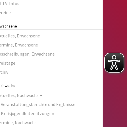
TTV-Infos
ereine
rwachsene
ktuelles, Erwachsene
ermine, Erwachsene
usschreibungen, Erwachsene
reistage
rchiv
achwuchs
ktuelles, Nachwuchs
Veranstaltungsberichte und Ergbnisse
Kreisjugendleitersitzungen
ermine, Nachwuchs