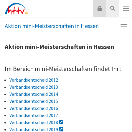
Zum
Login
Suche
Inhalt
Nav
springen
Aktion mini-Meisterschaften in Hessen
Navi
Akti
mini
Aktion mini-Meisterschaften in Hessen
Meis
in
Hes
Im Bereich mini-Meisterschaften findet Ihr:
Verbandsentscheid 2012
Verbandsentscheid 2013
Verbandsentscheid 2014
Verbandsentscheid 2015
Verbandsentscheid 2016
Verbandsentscheid 2017
Verbandsentscheid 2018
Verbandsentscheid 2019