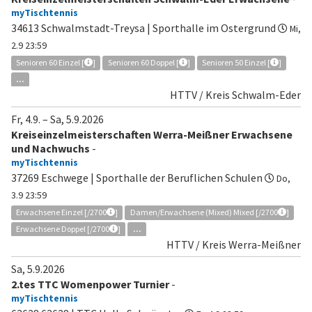
myTischtennis
34613 Schwalmstadt-Treysa | Sporthalle im Ostergrund
Mi,
2.9 23:59
Senioren 60 Einzel [
]
Senioren 60 Doppel [
]
Senioren 50 Einzel [
]
...
HTTV / Kreis Schwalm-Eder
Fr, 4.9.
–
Sa, 5.9.2026
Kreiseinzelmeisterschaften Werra-Meißner Erwachsene
und Nachwuchs
-
myTischtennis
37269 Eschwege | Sporthalle der Beruflichen Schulen
Do,
3.9 23:59
Erwachsene Einzel [/2700
]
Damen/Erwachsene (Mixed) Mixed [/2700
]
Erwachsene Doppel [/2700
]
...
HTTV / Kreis Werra-Meißner
Sa, 5.9.2026
2.tes TTC Womenpower Turnier
-
myTischtennis