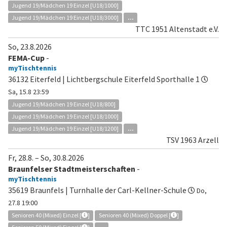
Jugend 19/Mädchen 19 Einzel [U18/1000]
Jugend 19/Mädchen 19 Einzel [U18/3000]
...
TTC 1951 Altenstadt e.V.
So, 23.8.2026
FEMA-Cup
-
myTischtennis
36132 Eiterfeld | Lichtbergschule Eiterfeld Sporthalle 1
Sa, 15.8 23:59
Jugend 19/Mädchen 19 Einzel [U18/800]
Jugend 19/Mädchen 19 Einzel [U18/1000]
Jugend 19/Mädchen 19 Einzel [U18/1200]
...
TSV 1963 Arzell
Fr, 28.8.
–
So, 30.8.2026
Braunfelser Stadtmeisterschaften
-
myTischtennis
35619 Braunfels | Turnhalle der Carl-Kellner-Schule
Do,
27.8 19:00
Senioren 40 (Mixed) Einzel [
]
Senioren 40 (Mixed) Doppel [
]