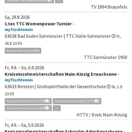
Senioren 50 (Mixed) Einzel [
]
...
TV 1894 Braunfels
Sa, 29.8.2026
1.tes TTC Womenpower Turnier
-
myTischtennis
63628 Bad Soden Salmünster | TTC Halle Salmünster
Fr,
28.8 23:59
Damen Einzel [/2400]
TTC Salmünster 1950
Fr, 4.9.
–
So, 6.9.2026
Kreiseinzelmeisterschaften Main-Kinzig Erwachsene
-
myTischtennis
63633 Birstein | Großsporthalle der Gesamtschule
Di, 1.9
23:59
Erwachsene Einzel [/2700
]
Erwachsene Doppel [/2700
]
Erwachsene Einzel [/2000
]
...
HTTV / Kreis Main-Kinzig
Fr, 4.9.
–
Sa, 5.9.2026
Kreiseinzelmeisterschaften Schwalm-Eder Erwachsene
-