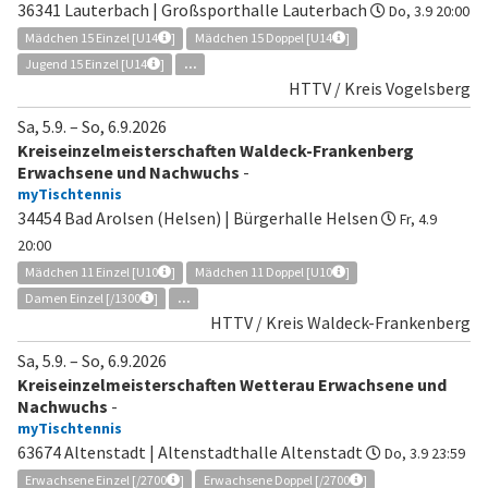
36341 Lauterbach | Großsporthalle Lauterbach
Do, 3.9 20:00
Mädchen 15 Einzel [U14
]
Mädchen 15 Doppel [U14
]
Jugend 15 Einzel [U14
]
...
HTTV / Kreis Vogelsberg
Sa, 5.9.
–
So, 6.9.2026
Kreiseinzelmeisterschaften Waldeck-Frankenberg
Erwachsene und Nachwuchs
-
myTischtennis
34454 Bad Arolsen (Helsen) | Bürgerhalle Helsen
Fr, 4.9
20:00
Mädchen 11 Einzel [U10
]
Mädchen 11 Doppel [U10
]
Damen Einzel [/1300
]
...
HTTV / Kreis Waldeck-Frankenberg
Sa, 5.9.
–
So, 6.9.2026
Kreiseinzelmeisterschaften Wetterau Erwachsene und
Nachwuchs
-
myTischtennis
63674 Altenstadt | Altenstadthalle Altenstadt
Do, 3.9 23:59
Erwachsene Einzel [/2700
]
Erwachsene Doppel [/2700
]