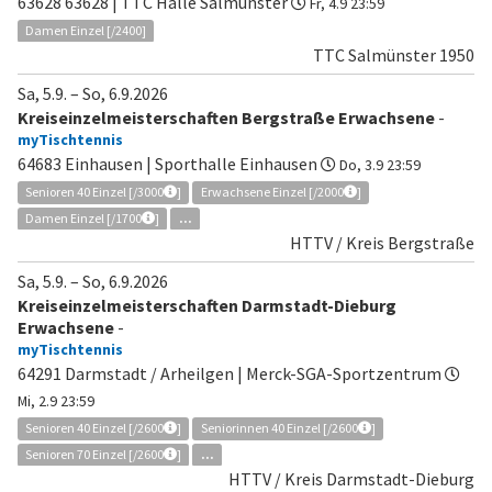
63628 63628 | TTC Halle Salmünster
Fr, 4.9 23:59
Damen Einzel [/2400]
TTC Salmünster 1950
Sa, 5.9.
–
So, 6.9.2026
Kreiseinzelmeisterschaften Bergstraße Erwachsene
-
myTischtennis
64683 Einhausen | Sporthalle Einhausen
Do, 3.9 23:59
Senioren 40 Einzel [/3000
]
Erwachsene Einzel [/2000
]
Damen Einzel [/1700
]
...
HTTV / Kreis Bergstraße
Sa, 5.9.
–
So, 6.9.2026
Kreiseinzelmeisterschaften Darmstadt-Dieburg
Erwachsene
-
myTischtennis
64291 Darmstadt / Arheilgen | Merck-SGA-Sportzentrum
Mi, 2.9 23:59
Senioren 40 Einzel [/2600
]
Seniorinnen 40 Einzel [/2600
]
Senioren 70 Einzel [/2600
]
...
HTTV / Kreis Darmstadt-Dieburg