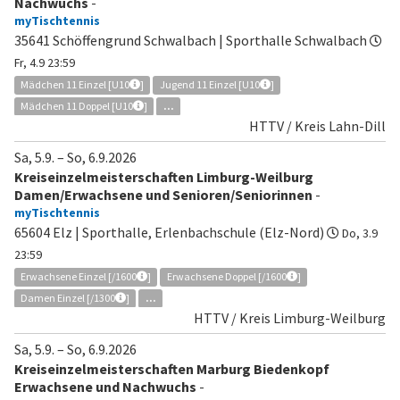
Nachwuchs
-
myTischtennis
35641 Schöffengrund Schwalbach | Sporthalle Schwalbach
Fr, 4.9 23:59
Mädchen 11 Einzel [U10
]
Jugend 11 Einzel [U10
]
Mädchen 11 Doppel [U10
]
...
HTTV / Kreis Lahn-Dill
Sa, 5.9.
–
So, 6.9.2026
Kreiseinzelmeisterschaften Limburg-Weilburg
Damen/Erwachsene und Senioren/Seniorinnen
-
myTischtennis
65604 Elz | Sporthalle, Erlenbachschule (Elz-Nord)
Do, 3.9
23:59
Erwachsene Einzel [/1600
]
Erwachsene Doppel [/1600
]
Damen Einzel [/1300
]
...
HTTV / Kreis Limburg-Weilburg
Sa, 5.9.
–
So, 6.9.2026
Kreiseinzelmeisterschaften Marburg Biedenkopf
Erwachsene und Nachwuchs
-