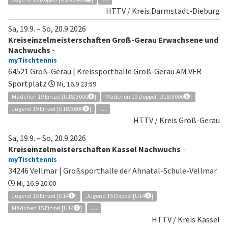
HTTV / Kreis Darmstadt-Dieburg
Sa, 19.9.
–
So, 20.9.2026
Kreiseinzelmeisterschaften Groß-Gerau Erwachsene und
Nachwuchs
-
myTischtennis
64521 Groß-Gerau | Kreissporthalle Groß-Gerau AM VFR
Sportplatz
Mi, 16.9 23:59
Mädchen 19 Einzel [U18/3000
]
Mädchen 19 Doppel [U18/3000
]
Jugend 19 Einzel [U18/3000
]
...
HTTV / Kreis Groß-Gerau
Sa, 19.9.
–
So, 20.9.2026
Kreiseinzelmeisterschaften Kassel Nachwuchs
-
myTischtennis
34246 Vellmar | Großsporthalle der Ahnatal-Schule-Vellmar
Mi, 16.9 20:00
Jugend 15 Einzel [U14
]
Jugend 15 Doppel [U14
]
Mädchen 15 Einzel [U14
]
...
HTTV / Kreis Kassel