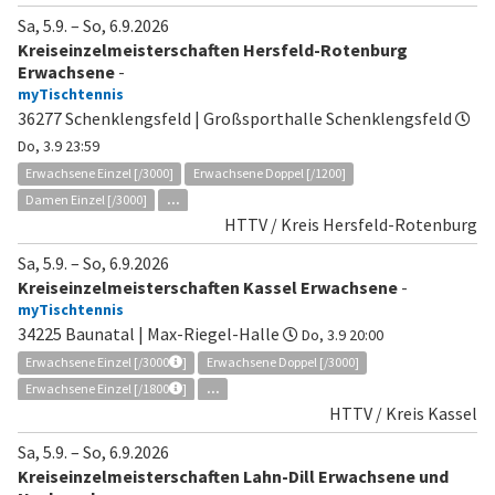
Sa, 5.9.
–
So, 6.9.2026
Kreiseinzelmeisterschaften Hersfeld-Rotenburg
Erwachsene
-
myTischtennis
36277 Schenklengsfeld | Großsporthalle Schenklengsfeld
Do, 3.9 23:59
Erwachsene Einzel [/3000]
Erwachsene Doppel [/1200]
Damen Einzel [/3000]
...
HTTV / Kreis Hersfeld-Rotenburg
Sa, 5.9.
–
So, 6.9.2026
Kreiseinzelmeisterschaften Kassel Erwachsene
-
myTischtennis
34225 Baunatal | Max-Riegel-Halle
Do, 3.9 20:00
Erwachsene Einzel [/3000
]
Erwachsene Doppel [/3000]
Erwachsene Einzel [/1800
]
...
HTTV / Kreis Kassel
Sa, 5.9.
–
So, 6.9.2026
Kreiseinzelmeisterschaften Lahn-Dill Erwachsene und