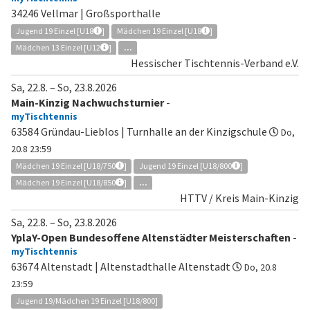
34246 Vellmar | Großsporthalle
Jugend 19 Einzel [U18
]
Mädchen 19 Einzel [U18
]
Mädchen 13 Einzel [U12
]
...
Hessischer Tischtennis-Verband e.V.
Sa, 22.8.
–
So, 23.8.2026
Main-Kinzig Nachwuchsturnier
-
myTischtennis
63584 Gründau-Lieblos | Turnhalle an der Kinzigschule
Do,
20.8 23:59
Mädchen 19 Einzel [U18/750
]
Jugend 19 Einzel [U18/800
]
Mädchen 19 Einzel [U18/850
]
...
HTTV / Kreis Main-Kinzig
Sa, 22.8.
–
So, 23.8.2026
YplaY-Open Bundesoffene Altenstädter Meisterschaften
-
myTischtennis
63674 Altenstadt | Altenstadthalle Altenstadt
Do, 20.8
23:59
Jugend 19/Mädchen 19 Einzel [U18/800]