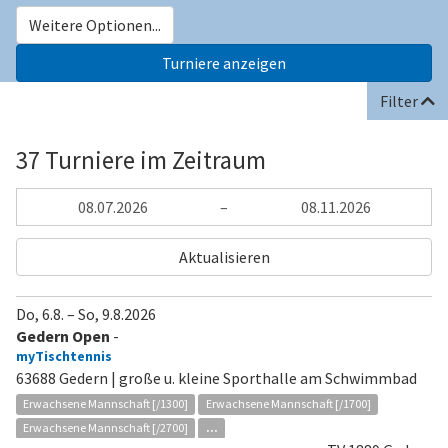
Weitere Optionen...
Filter
37 Turniere im Zeitraum
–
Aktualisieren
Do, 6.8.
–
So, 9.8.2026
Gedern Open
-
myTischtennis
63688 Gedern | große u. kleine Sporthalle am Schwimmbad
Erwachsene Mannschaft [/1300]
Erwachsene Mannschaft [/1700]
Erwachsene Mannschaft [/2700]
...