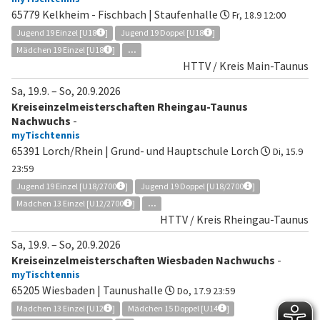
65779 Kelkheim - Fischbach | Staufenhalle
Fr, 18.9 12:00
Jugend 19 Einzel [U18
]
Jugend 19 Doppel [U18
]
Mädchen 19 Einzel [U18
]
...
HTTV / Kreis Main-Taunus
Sa, 19.9.
–
So, 20.9.2026
Kreiseinzelmeisterschaften Rheingau-Taunus
Nachwuchs
-
myTischtennis
65391 Lorch/Rhein | Grund- und Hauptschule Lorch
Di, 15.9
23:59
Jugend 19 Einzel [U18/2700
]
Jugend 19 Doppel [U18/2700
]
Mädchen 13 Einzel [U12/2700
]
...
HTTV / Kreis Rheingau-Taunus
Sa, 19.9.
–
So, 20.9.2026
Kreiseinzelmeisterschaften Wiesbaden Nachwuchs
-
myTischtennis
65205 Wiesbaden | Taunushalle
Do, 17.9 23:59
Mädchen 13 Einzel [U12
]
Mädchen 15 Doppel [U14
]