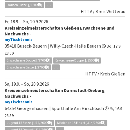
Damen Einzel [/2700
]
...
HTTV / Kreis Wetterau
Fr, 18.9.
–
So, 20.9.2026
Kreiseinzelmeisterschaften Gießen Erwachsene und
Nachwuchs
-
myTischtennis
35418 Buseck-Beuern | Willy-Czech-Halle Beuern
Do, 17.9
23:59
Erwachsene Doppel [/2700
]
Erwachsene Doppel [/1500
]
Erwachsene Einzel [/2700
]
...
HTTV / Kreis Gießen
Sa, 19.9.
–
So, 20.9.2026
Kreiseinzelmeisterschaften Darmstadt-Dieburg
Nachwuchs
-
myTischtennis
64354 Georgenhausen | Sporthalle Am Hirschbach
Mi, 16.9
23:59
Jugend 15 Einzel [U14/2600
]
Mädchen 15 Einzel [U14/2600
]
Jugend 15 Doppel [U14/2600
]
...