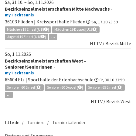
Sa, 31.10.
–
So, 1.11.2026
Bezirkseinzelmeisterschaften Mitte Nachwuchs
-
myTischtennis
36103 Flieden | Kreissporthalle Flieden
Sa, 17.10 23:59
Mädchen 19 Einzel [U18
]
Mädchen 19 Doppel [U18
]
Jugend 19 Einzel [U18
]
...
HTTV / Bezirk Mitte
So, 1.11.2026
Bezirkseinzelmeisterschaften West -
Senioren/Seniorinnen
-
myTischtennis
65604 Elz | Sporthalle der Erlenbachschule
Fr, 30.10 23:59
Senioren 60 Einzel [
]
Senioren 60 Doppel [
]
Senioren 65 Einzel [
]
...
HTTV / Bezirk West
httv.de
Turniere
Turnierkalender
Partner und Sponsoren