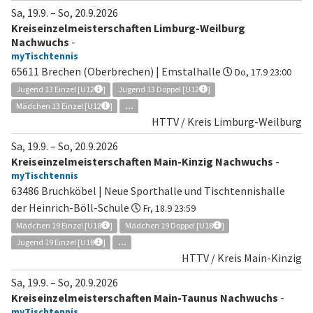
Sa, 19.9.
–
So, 20.9.2026
Kreiseinzelmeisterschaften Limburg-Weilburg
Nachwuchs
-
myTischtennis
65611 Brechen (Oberbrechen) | Emstalhalle
Do, 17.9 23:00
Jugend 13 Einzel [U12
]
Jugend 13 Doppel [U12
]
Mädchen 13 Einzel [U12
]
...
HTTV / Kreis Limburg-Weilburg
Sa, 19.9.
–
So, 20.9.2026
Kreiseinzelmeisterschaften Main-Kinzig Nachwuchs
-
myTischtennis
63486 Bruchköbel | Neue Sporthalle und Tischtennishalle
der Heinrich-Böll-Schule
Fr, 18.9 23:59
Mädchen 19 Einzel [U18
]
Mädchen 19 Doppel [U18
]
Jugend 19 Einzel [U18
]
...
HTTV / Kreis Main-Kinzig
Sa, 19.9.
–
So, 20.9.2026
Kreiseinzelmeisterschaften Main-Taunus Nachwuchs
-
myTischtennis