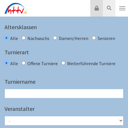
Zum
Login
Suche
Inhalt
Nav
springen
Altersklassen
Alle
Nachwuchs
Damen/Herren
Senioren
Turnierart
Alle
Offene Turniere
Weiterführende Turniere
Turniername
Veranstalter