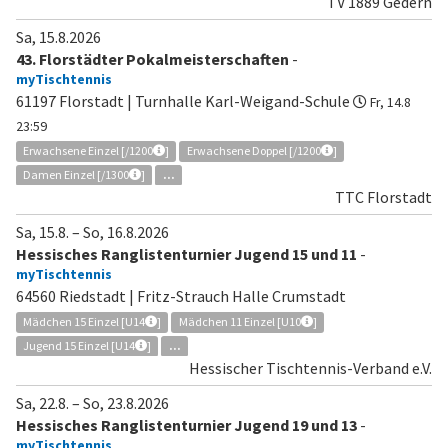
TV 1889 Gedern
Sa, 15.8.2026
43. Florstädter Pokalmeisterschaften
-
myTischtennis
61197 Florstadt | Turnhalle Karl-Weigand-Schule
Fr, 14.8
23:59
Erwachsene Einzel [/1200
]
Erwachsene Doppel [/1200
]
Damen Einzel [/1300
]
...
TTC Florstadt
Sa, 15.8.
–
So, 16.8.2026
Hessisches Ranglistenturnier Jugend 15 und 11
-
myTischtennis
64560 Riedstadt | Fritz-Strauch Halle Crumstadt
Mädchen 15 Einzel [U14
]
Mädchen 11 Einzel [U10
]
Jugend 15 Einzel [U14
]
...
Hessischer Tischtennis-Verband e.V.
Sa, 22.8.
–
So, 23.8.2026
Hessisches Ranglistenturnier Jugend 19 und 13
-
myTischtennis