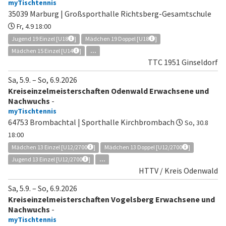
myTischtennis
35039 Marburg | Großsporthalle Richtsberg-Gesamtschule
Fr, 4.9 18:00
Jugend 19 Einzel [U18
]
Mädchen 19 Doppel [U18
]
Mädchen 15 Einzel [U14
]
...
TTC 1951 Ginseldorf
Sa, 5.9.
–
So, 6.9.2026
Kreiseinzelmeisterschaften Odenwald Erwachsene und
Nachwuchs
-
myTischtennis
64753 Brombachtal | Sporthalle Kirchbrombach
So, 30.8
18:00
Mädchen 13 Einzel [U12/2700
]
Mädchen 13 Doppel [U12/2700
]
Jugend 13 Einzel [U12/2700
]
...
HTTV / Kreis Odenwald
Sa, 5.9.
–
So, 6.9.2026
Kreiseinzelmeisterschaften Vogelsberg Erwachsene und
Nachwuchs
-
myTischtennis