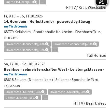
Jugend 15 Einzel [U14
]
...
HTTV / Kreis Wiesbaden
Fr, 9.10.
–
So, 11.10.2026
14. Hornauer - Herbstturnier - powered by Süwag
-
myTischtennis
65779 Kelkheim | Staufenhalle Kelkheim - Fischbach
Do,
8.10 23:59
Erwachsene Mannschaft [/3000
]
Erwachsene Mannschaft [/2000
]
Erwachsene Mannschaft [/1800
]
...
TuS Hornau
Sa, 17.10.
–
So, 18.10.2026
Bezirkseinzelmeisterschaften West - Leistungsklassen
-
myTischtennis
65618 Selters (Niederselters) | Selterser Sporthalle
Mi,
14.10 23:59
Erwachsene LK Einzel [/1600
]
Erwachsene LK Doppel [/1600
]
Damen LK Einzel [/1300
]
...
HTTV / Bezirk West