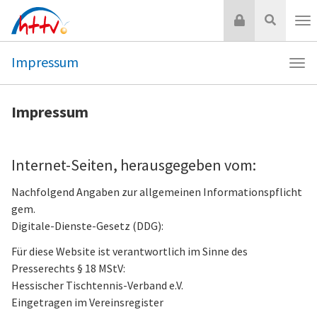
Zum
Login
Suche
Inhalt
Nav
springen
Impressum
Navi
Imp
Impressum
Internet-Seiten, herausgegeben vom:
Nachfolgend Angaben zur allgemeinen Informationspflicht
gem.
Digitale-Dienste-Gesetz (DDG):
Für diese Website ist verantwortlich im Sinne des
Presserechts § 18 MStV:
Hessischer Tischtennis-Verband e.V.
Eingetragen im Vereinsregister