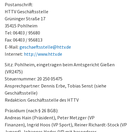
Postanschrift:
HTTV Geschäftsstelle
Grüninger Straße 17
35415 Pohlheim
Tel: 06403 / 95680
Fax: 06403 / 956813
E-Mail:
geschaeftsstelle@httv.de
Internet:
http://www.httv.de
Sitz: Pohlheim, eingetragen beim Amtsgericht Gießen
(VR2475)
Steuernummer: 20 250 05475
Ansprechpartner: Dennis Erbe, Tobias Senst (siehe
Geschäftsstelle)
Redaktion: Geschäftsstelle des HTTV
Präsidium (nach § 26 BGB):
Andreas Hain (Präsident), Peter Metzger (VP
Finanzen), Ingrid Hoos (VP Sport), Reiner Richardt-Stock (VP
Jugend), Johannes Hodes (VP mit besonderer