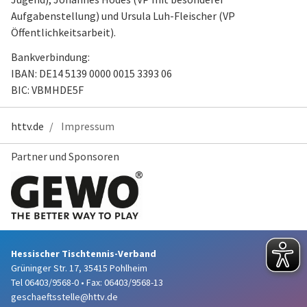
Aufgabenstellung) und Ursula Luh-Fleischer (VP
Öffentlichkeitsarbeit).
Bankverbindung:
IBAN: DE14 5139 0000 0015 3393 06
BIC: VBMHDE5F
httv.de
Impressum
Partner und Sponsoren
Hessischer Tischtennis-Verband
Grüninger Str. 17, 35415 Pohlheim
Tel 06403/9568-0
•
Fax: 06403/9568-13
geschaeftsstelle@httv.de