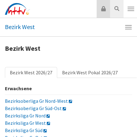
Zum
Login
Suche
Inhalt
Nav
springen
Bezirk West
Navi
Bezi
Wes
Bezirk West
Bezirk West 2026/27
Bezirk West Pokal 2026/27
Erwachsene
Bezirksoberliga Gr Nord-West
Bezirksoberliga Gr Süd-Ost
Bezirksliga Gr Nord
Bezirksliga Gr West
Bezirksliga Gr Süd