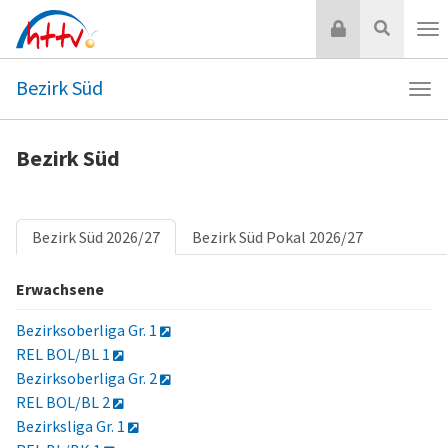
Zum
Login
Suche
Inhalt
Nav
springen
Bezirk Süd
Navi
Bezi
Süd
Bezirk Süd
Bezirk Süd 2026/27
Bezirk Süd Pokal 2026/27
Erwachsene
Bezirksoberliga Gr. 1
REL BOL/BL 1
Bezirksoberliga Gr. 2
REL BOL/BL 2
Bezirksliga Gr. 1