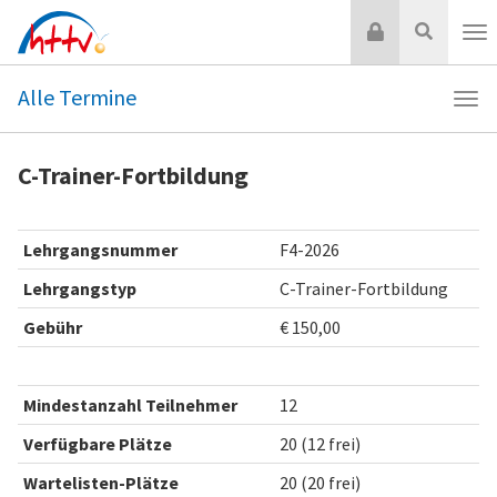
Zum
Login
Suche
Inhalt
Nav
springen
Alle Termine
Navi
Alle
Ter
C-Trainer-Fortbildung
Lehrgangsnummer
F4-2026
Lehrgangstyp
C-Trainer-Fortbildung
Gebühr
€ 150,00
Mindestanzahl Teilnehmer
12
Verfügbare Plätze
20 (12 frei)
Wartelisten-Plätze
20 (20 frei)