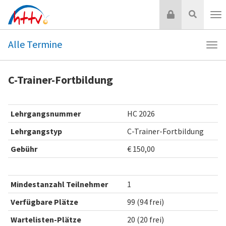
Zum
Login
Suche
Inhalt
Nav
springen
Alle Termine
Navi
Alle
Ter
C-Trainer-Fortbildung
Lehrgangsnummer
HC 2026
Lehrgangstyp
C-Trainer-Fortbildung
Gebühr
€ 150,00
Mindestanzahl Teilnehmer
1
Verfügbare Plätze
99 (94 frei)
Wartelisten-Plätze
20 (20 frei)