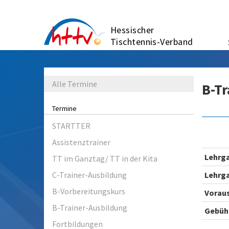
Zum
Inhalt
Hessischer
springen
Tischtennis-Verband
Alle Termine
B-Tr
Termine
STARTTER
Assistenztrainer
Lehrg
TT im Ganztag/ TT in der Kita
C-Trainer-Ausbildung
Lehrg
B-Vorbereitungskurs
Voraus
B-Trainer-Ausbildung
Gebüh
Fortbildungen