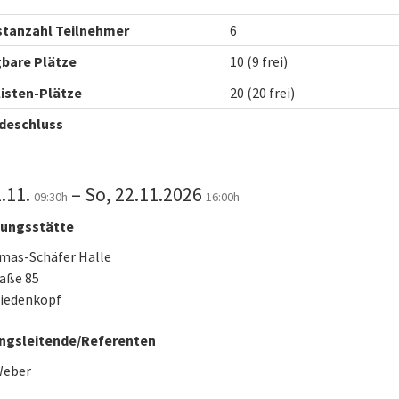
stanzahl Teilnehmer
6
bare Plätze
10 (9 frei)
isten-Plätze
20 (20 frei)
deschluss
1.11.
– So, 22.11.2026
09:30h
16:00h
dungsstätte
mas-Schäfer Halle
aße 85
Biedenkopf
ngsleitende/Referenten
Weber