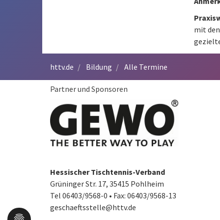
Anmer
Praxis
mit den
gezielt
httv.de
Bildung
Alle Termine
Partner und Sponsoren
Hessischer Tischtennis-Verband
Grüninger Str. 17, 35415 Pohlheim
Tel 06403/9568-0
•
Fax: 06403/9568-13
geschaeftsstelle@httv.de