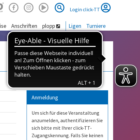
Suche
Suche
Login click-TT
ise
Anschriften
plopp
Ligen
Turniere
Anmeldung
Um sich für diese Veranstaltung
anzumelden, authentifizieren Sie
sich bitte mit Ihrer click-TT-
Zugangskennung. Falls Sie keinen