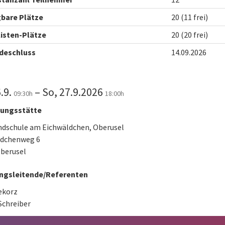
bare Plätze
20 (11 frei)
isten-Plätze
20 (20 frei)
deschluss
14.09.2026
6.9.
– So, 27.9.2026
09:30h
18:00h
dungsstätte
dschule am Eichwäldchen, Oberusel
ldchenweg 6
berusel
ngsleitende/Referenten
ekorz
Schreiber