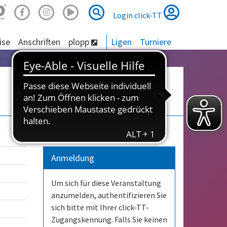
Suche
Suche
Login click-TT
ise
Anschriften
plopp
Ligen
Turniere
Anmeldung
Um sich für diese Veranstaltung
anzumelden, authentifizieren Sie
sich bitte mit Ihrer click-TT-
Zugangskennung. Falls Sie keinen