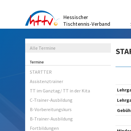
Zum
Inhalt
Hessischer
springen
Tischtennis-Verband
Alle Termine
STA
Termine
STARTTER
Assistenztrainer
Lehrg
TT im Ganztag/ TT in der Kita
C-Trainer-Ausbildung
Lehrg
B-Vorbereitungskurs
Gebüh
B-Trainer-Ausbildung
Fortbildungen
Minde