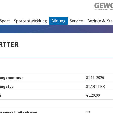
Sport
Sportentwicklung
Bildung
Service
Bezirke & Kre
RTTER
angsnummer
ST16-2026
angstyp
STARTTER
r
€ 120,00
stanzahl Teilnehmer
12