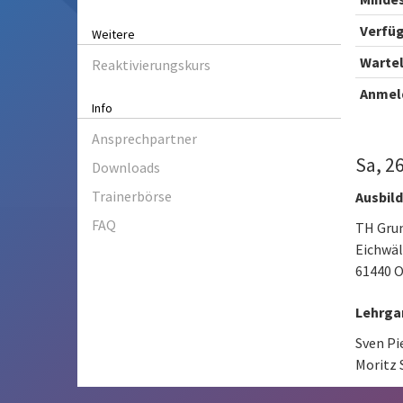
Verfüg
Weitere
Wartel
Reaktivierungskurs
Anmel
Info
Ansprechpartner
Sa, 2
Downloads
Trainerbörse
Ausbil
FAQ
TH Grun
Eichwä
61440 O
Lehrga
Sven Pi
Moritz 