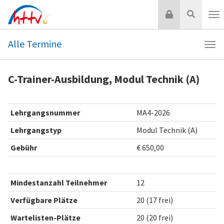
Zum
Login
Suche
Inhalt
Nav
springen
Alle Termine
Navi
Alle
Ter
C-Trainer-Ausbildung, Modul Technik (A)
Lehrgangsnummer
MA4-2026
Lehrgangstyp
Modul Technik (A)
Gebühr
€ 650,00
Mindestanzahl Teilnehmer
12
Verfügbare Plätze
20 (17 frei)
Wartelisten-Plätze
20 (20 frei)