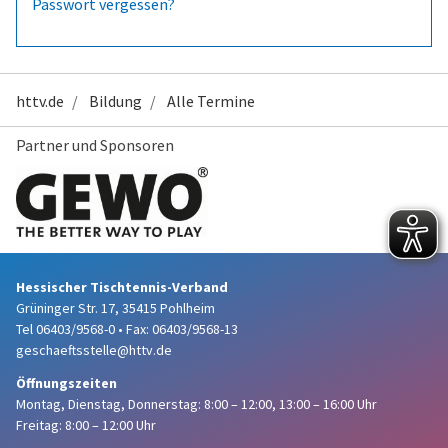
Passwort vergessen?
httv.de
Bildung
Alle Termine
Partner und Sponsoren
Hessischer Tischtennis-Verband
Grüninger Str. 17, 35415 Pohlheim
Tel 06403/9568-0
•
Fax: 06403/9568-13
geschaeftsstelle@httv.de
Öffnungszeiten
Montag, Dienstag, Donnerstag:
8:00 – 12:00,
13:00 – 16:00 Uhr
Freitag: 8:00 – 12:00 Uhr