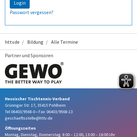
Login
Passwort vergessen?
httv.de
Bildung
Alle Termine
Partner und Sponsoren
Hessischer Tischtennis-Verband
Grüninger Str. 17, 35415 Pohlheim
Tel 06403/9568-0
•
Fax: 06403/9568-13
geschaeftsstelle@httv.de
Öffnungszeiten
Montag, Dienstag, Donnerstag:
8:00 – 12:00,
13:00 – 16:00 Uhr