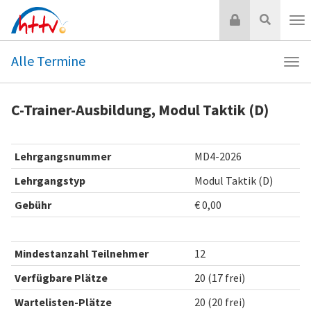
Zum
Login
Suche
Inhalt
Nav
springen
Alle Termine
Navi
Alle
Ter
C-Trainer-Ausbildung, Modul Taktik (D)
Lehrgangsnummer
MD4-2026
Lehrgangstyp
Modul Taktik (D)
Gebühr
€ 0,00
Mindestanzahl Teilnehmer
12
Verfügbare Plätze
20 (17 frei)
Wartelisten-Plätze
20 (20 frei)