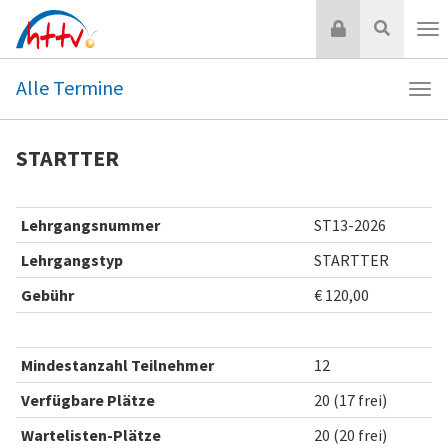
Zum
Login
Suche
Inhalt
Nav
springen
Alle Termine
Navi
Alle
Ter
STARTTER
Lehrgangsnummer
ST13-2026
Lehrgangstyp
STARTTER
Gebühr
€ 120,00
Mindestanzahl Teilnehmer
12
Verfügbare Plätze
20 (17 frei)
Wartelisten-Plätze
20 (20 frei)