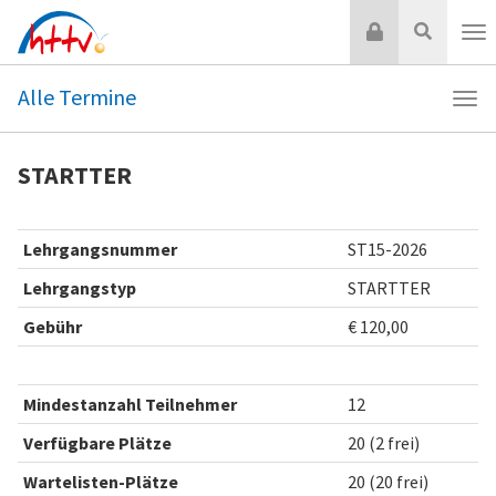
Zum
Login
Suche
Inhalt
Nav
springen
Alle Termine
Navi
Alle
Ter
STARTTER
Lehrgangsnummer
ST15-2026
Lehrgangstyp
STARTTER
Gebühr
€ 120,00
Mindestanzahl Teilnehmer
12
Verfügbare Plätze
20 (2 frei)
Wartelisten-Plätze
20 (20 frei)