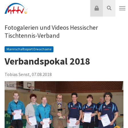
Zum
Login
Suche
Inhalt
Nav
springen
Fotogalerien und Videos Hessischer
Tischtennis-Verband
Mannschaftssport Erwachsene
Verbandspokal 2018
Tobias Senst
,
07.08.2018
1/16