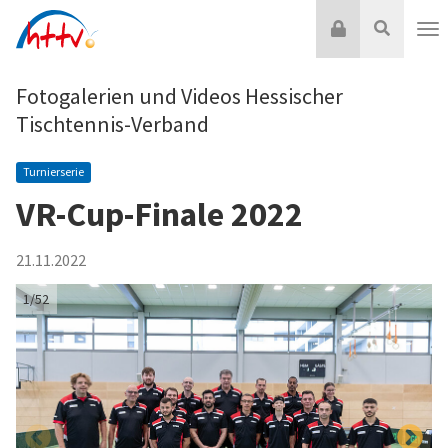
Zum
Login
Suche
Inhalt
Nav
springen
Fotogalerien und Videos Hessischer
Tischtennis-Verband
Turnierserie
VR-Cup-Finale 2022
21.11.2022
1/52