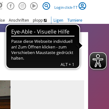
Suche
Suche
Login click-TT
ise
Anschriften
plopp
Ligen
Turniere
Dirk Metz