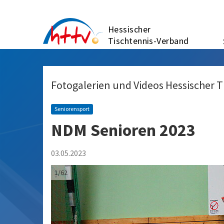
Zum
Inhalt
Hessischer
springen
Tischtennis-Verband
Fotogalerien und Videos Hessischer 
Seniorensport
NDM Senioren 2023
03.05.2023
1/62
Cornelia Bienstadt im Doppel