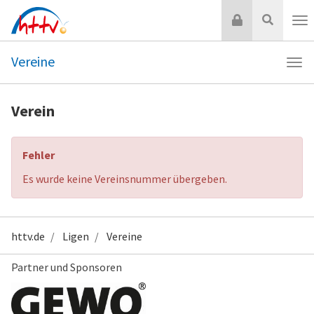
Zum
Login
Suche
Inhalt
Nav
springen
Vereine
Navi
Vere
Verein
Fehler
Es wurde keine Vereinsnummer übergeben.
httv.de
Ligen
Vereine
Partner und Sponsoren