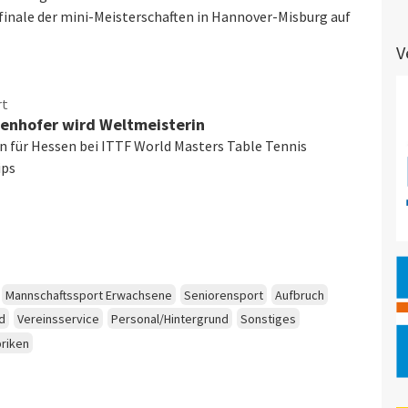
inale der mini-Meisterschaften in Hannover-Misburg auf
V
rt
enhofer wird Weltmeisterin
en für Hessen bei ITTF World Masters Table Tennis
ips
Mannschaftssport Erwachsene
Seniorensport
Aufbruch
d
Vereinsservice
Personal/Hintergrund
Sonstiges
briken