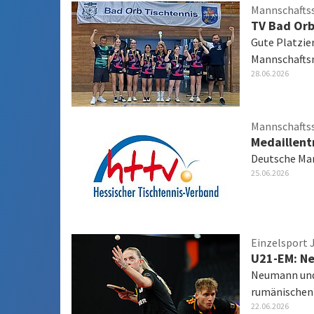
Mannschafts
TV Bad Orb
Gute Platzie
Mannschafts
28.06.2026
Mannschafts
Medaillen
Deutsche Ma
25.06.2026
Einzelsport 
U21-EM: N
Neumann und
rumänischen
22.06.2026