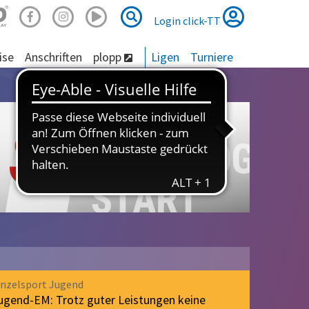
Suche
Suche
Login click-TT
ise
Anschriften
plopp
Ligen
Turniere
inzelsport Jugend
ugend-EM: Trotz guter Leistungen keine