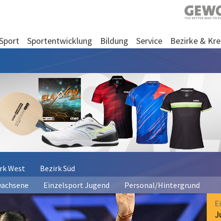
Sport
Sportentwicklung
Bildung
Service
Bezirke & Kre
rk West
Bezirk Süd
wachsene
Einzelsport Jugend
Personal/Hintergrund
E
J