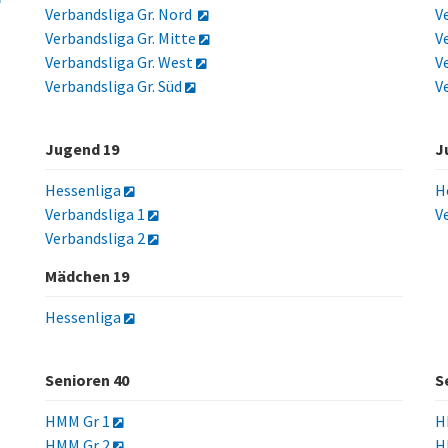
Verbandsliga Gr. Nord
V
Verbandsliga Gr. Mitte
V
Verbandsliga Gr. West
V
Verbandsliga Gr. Süd
V
Jugend 19
J
Hessenliga
H
Verbandsliga 1
V
Verbandsliga 2
Mädchen 19
Hessenliga
Senioren 40
S
HMM Gr 1
H
HMM Gr 2
H