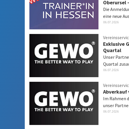
Oberursel 
Die Anmeldun
eine neue Au
06.07.2026
Vereinsservi
Exklusive 
Quartal
Unser Partne
Quartal zus
06.07.2026
Vereinsservi
Abverkauf 
Im Rahmen de
unser Partne
06.07.2026