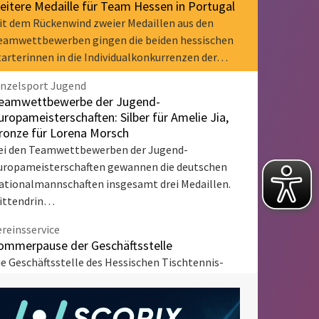
eitere Medaille für Team Hessen in Portugal
it dem Rückenwind zweier Medaillen aus den
eamwettbewerben gingen die beiden hessischen
tarterinnen in die Individualkonkurrenzen der…
inzelsport Jugend
eamwettbewerbe der Jugend-
uropameisterschaften: Silber für Amelie Jia,
ronze für Lorena Morsch
ei den Teamwettbewerben der Jugend-
uropameisterschaften gewannen die deutschen
ationalmannschaften insgesamt drei Medaillen.
ittendrin…
ereinsservice
ommerpause der Geschäftsstelle
ie Geschäftsstelle des Hessischen Tischtennis-
erbandes befindet sich vom 15. Juli bis
inschließlich 7. August in der Sommerpause und
st…