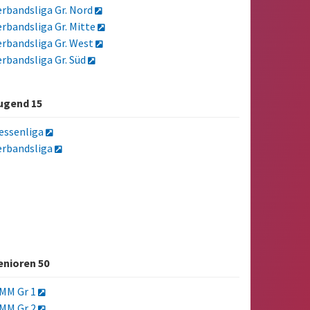
erbandsliga Gr. Nord
erbandsliga Gr. Mitte
erbandsliga Gr. West
erbandsliga Gr. Süd
ugend 15
essenliga
erbandsliga
enioren 50
MM Gr 1
MM Gr 2