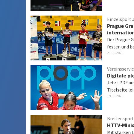
Einzelsport 
Prague Gra
internatio
Der Prague G
festen und b
21.06.2026
Vereinsservi
Digitale pl
Jetzt PDF au
Titelseite le
19.06.2026
Breitensport
HTTV-Minis
Mit starken 