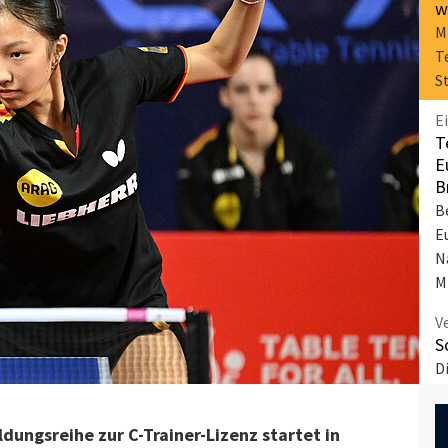
w
M
T
S
E
T
E
B
B
E
N
M
V
S
D
V
e
dungsreihe zur C-Trainer-Lizenz startet in
i