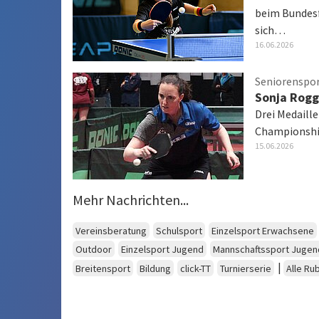
beim Bundesf
sich…
16.06.2026
Seniorenspo
Sonja Rogg
Drei Medaill
Championsh
15.06.2026
Mehr Nachrichten...
Vereinsberatung
Schulsport
Einzelsport Erwachsene
Outdoor
Einzelsport Jugend
Mannschaftssport Jugen
|
Breitensport
Bildung
click-TT
Turnierserie
Alle Ru