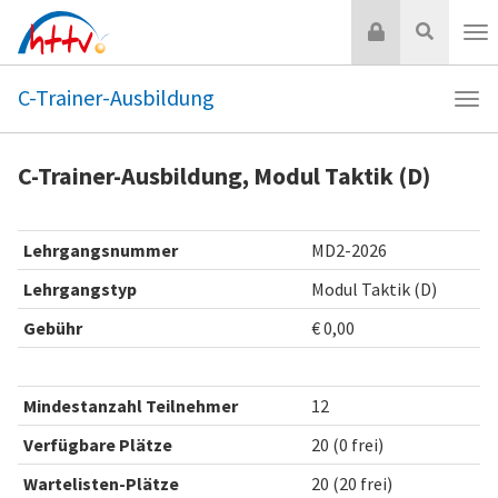
Zum
Login
Suche
Inhalt
Nav
springen
C-Trainer-Ausbildung
Navi
C-
Trai
C-Trainer-Ausbildung, Modul Taktik (D)
Ausb
Lehrgangsnummer
MD2-2026
Lehrgangstyp
Modul Taktik (D)
Gebühr
€ 0,00
Mindestanzahl Teilnehmer
12
Verfügbare Plätze
20 (0 frei)
Wartelisten-Plätze
20 (20 frei)