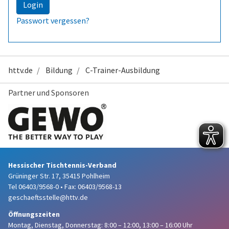
Login
Passwort vergessen?
httv.de
Bildung
C-Trainer-Ausbildung
Partner und Sponsoren
Hessischer Tischtennis-Verband
Grüninger Str. 17, 35415 Pohlheim
Tel 06403/9568-0
•
Fax: 06403/9568-13
geschaeftsstelle@httv.de
Öffnungszeiten
Montag, Dienstag, Donnerstag:
8:00 – 12:00,
13:00 – 16:00 Uhr