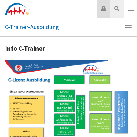
Zum
Login
Suche
Inhalt
Nav
springen
C-Trainer-Ausbildung
Navi
C-
Trai
Info C-Trainer
Ausb