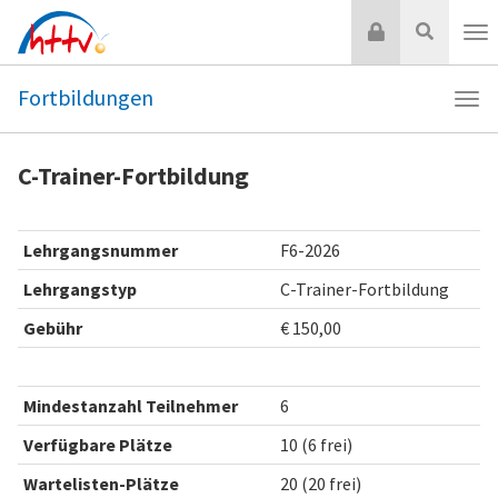
Zum
Login
Suche
Inhalt
Nav
springen
Fortbildungen
Navi
Fort
C-Trainer-Fortbildung
Lehrgangsnummer
F6-2026
Lehrgangstyp
C-Trainer-Fortbildung
Gebühr
€ 150,00
Mindestanzahl Teilnehmer
6
Verfügbare Plätze
10 (6 frei)
Wartelisten-Plätze
20 (20 frei)