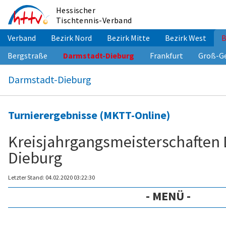
Zum
Hessischer
Inhalt
Tischtennis-Verband
springen
Verband
Bezirk Nord
Bezirk Mitte
Bezirk West
B
Bergstraße
Darmstadt-Dieburg
Frankfurt
Groß-G
Darmstadt-Dieburg
Turnierergebnisse (MKTT-Online)
Kreisjahrgangsmeisterschaften 
Dieburg
Letzter Stand: 04.02.2020 03:22:30
- MENÜ -