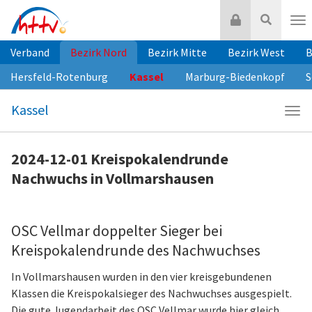
Zum
Login
Suche
Inhalt
Nav
springen
Verband
Bezirk Nord
Bezirk Mitte
Bezirk West
B
Hersfeld-Rotenburg
Kassel
Marburg-Biedenkopf
S
Kassel
Navi
Kass
2024-12-01 Kreispokalendrunde
Nachwuchs in Vollmarshausen
OSC Vellmar doppelter Sieger bei
Kreispokalendrunde des Nachwuchses
In Vollmarshausen wurden in den vier kreisgebundenen
Klassen die Kreispokalsieger des Nachwuchses ausgespielt.
Die gute Jugendarbeit des OSC Vellmar wurde hier gleich