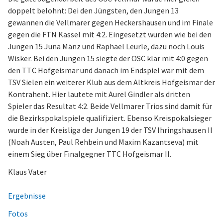
doppelt belohnt: Dei den Jüngsten, den Jungen 13
gewannen die Vellmarer gegen Heckershausen und im Finale
gegen die FTN Kassel mit 4:2. Eingesetzt wurden wie bei den
Jungen 15 Juna Mänz und Raphael Leurle, dazu noch Louis
Wisker. Bei den Jungen 15 siegte der OSC klar mit 4:0 gegen
den TTC Hofgeismar und danach im Endspiel war mit dem
TSV Sielen ein weiterer Klub aus dem Altkreis Hofgeismar der
Kontrahent. Hier lautete mit Aurel Gindler als dritten
Spieler das Resultat 4:2. Beide Vellmarer Trios sind damit für
die Bezirkspokalspiele qualifiziert. Ebenso Kreispokalsieger
wurde in der Kreisliga der Jungen 19 der TSV Ihringshausen II
(Noah Austen, Paul Rehbein und Maxim Kazantseva) mit
einem Sieg über Finalgegner TTC Hofgeismar II.
Klaus Vater
Ergebnisse
Fotos