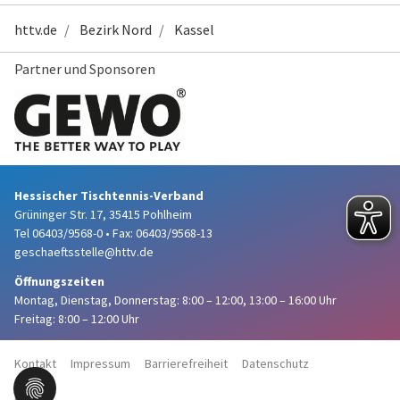
httv.de
Bezirk Nord
Kassel
Partner und Sponsoren
Hessischer Tischtennis-Verband
Grüninger Str. 17, 35415 Pohlheim
Tel 06403/9568-0
•
Fax: 06403/9568-13
geschaeftsstelle@httv.de
Öffnungszeiten
Montag, Dienstag, Donnerstag:
8:00 – 12:00,
13:00 – 16:00 Uhr
Freitag: 8:00 – 12:00 Uhr
Kontakt
Impressum
Barrierefreiheit
Datenschutz
Haftung