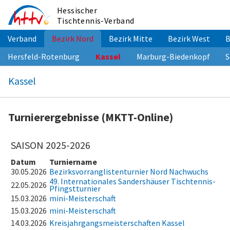
Zum
Hessischer
Inhalt
Tischtennis-Verband
springen
Verband
Bezirk Nord
Bezirk Mitte
Bezirk West
B
Hersfeld-Rotenburg
Kassel
Marburg-Biedenkopf
S
Kassel
Turnierergebnisse (MKTT-Online)
SAISON 2025-2026
Datum
Turniername
30.05.2026
Bezirksvorranglistenturnier Nord Nachwuchs
49. Internationales Sandershäuser Tischtennis-
22.05.2026
Pfingstturnier
15.03.2026
mini-Meisterschaft
15.03.2026
mini-Meisterschaft
14.03.2026
Kreisjahrgangsmeisterschaften Kassel