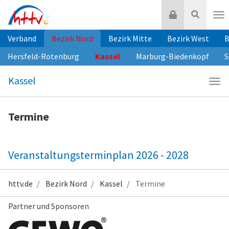
Zum
Login
Suche
Inhalt
Nav
springen
Verband
Bezirk Nord
Bezirk Mitte
Bezirk West
B
Hersfeld-Rotenburg
Kassel
Marburg-Biedenkopf
S
Kassel
Navi
Kass
Termine
Veranstaltungsterminplan 2026 - 2028
httv.de
Bezirk Nord
Kassel
Termine
Partner und Sponsoren