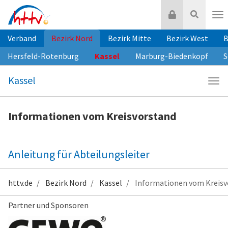
Zum
Login
Suche
Inhalt
Nav
springen
Verband
Bezirk Nord
Bezirk Mitte
Bezirk West
B
Hersfeld-Rotenburg
Kassel
Marburg-Biedenkopf
S
Kassel
Navi
Kass
Informationen vom Kreisvorstand
Anleitung für Abteilungsleiter
httv.de
Bezirk Nord
Kassel
Informationen vom Kreisv
Partner und Sponsoren