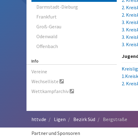
2. Krei
Darmstadt-Dieburg
2. Krei
2. Krei
Frankfurt
3. Krei
Groß-Gerau
3. Krei
Odenwald
3. Krei
3. Krei
Offenbach
Jugend
Info
Kreisli
Vereine
1.Kreis
Wechselliste
2. Krei
Wettkampfarchiv
httv.de
Ligen
Bezirk Süd
Bergstraße
Partner und Sponsoren