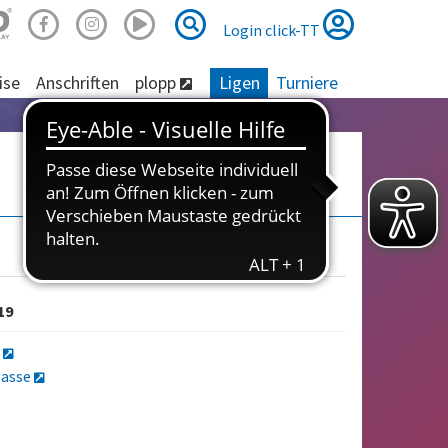
Suche
Suche
Login click-TT
ise
Anschriften
plopp
Ligen
Turniere
19
a
lasse