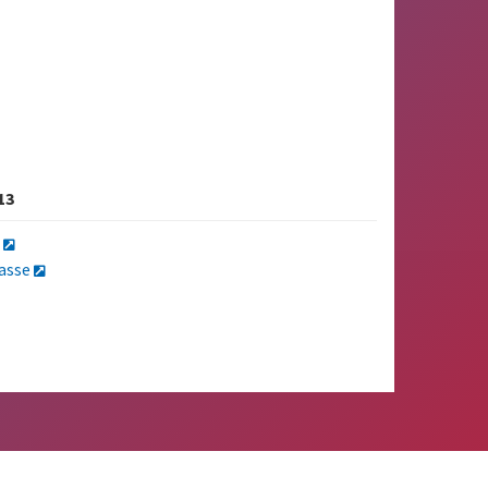
13
a
lasse