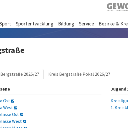
Sport
Sportentwicklung
Bildung
Service
Bezirke & Kre
gstraße
 Bergstraße 2026/27
Kreis Bergstraße Pokal 2026/27
sene
Jugend 
ga Ost
Kreislig
ga West
1. Kreisk
sklasse Ost
sklasse West