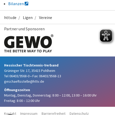
Bilanzen
httv.de
Ligen
Vereine
Partner und Sponsoren
Hessischer Tischtennis-Verband
Grüninger Str. 17, 35415 Pohlheim
Tel 06403/9568-0
•
Fax: 06403/9568-13
geschaeftsstelle@httv.de
Öffnungszeiten
Montag, Dienstag, Donnerstag:
8:00 – 12:00,
13:00 – 16:00 Uhr
Freitag: 8:00 – 12:00 Uhr
Kontakt
Impressum
Barrierefreiheit
Datenschutz