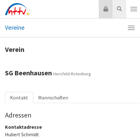
Zum
Login
Suche
Inhalt
Nav
springen
Vereine
Navi
Vere
Verein
SG Beenhausen
Hersfeld-Rotenburg
Kontakt
Mannschaften
Adressen
Kontaktadresse
Hubert Schmidt