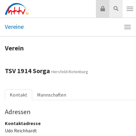
Zum
Login
Suche
Inhalt
Nav
springen
Vereine
Navi
Vere
Verein
TSV 1914 Sorga
Hersfeld-Rotenburg
Kontakt
Mannschaften
Adressen
Kontaktadresse
Udo Reichhardt