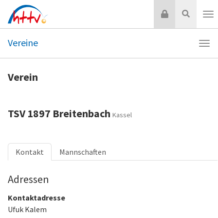
Zum
Login
Suche
Inhalt
Nav
springen
Vereine
Navi
Vere
Verein
TSV 1897 Breitenbach
Kassel
Kontakt
Mannschaften
Adressen
Kontaktadresse
Ufuk Kalem