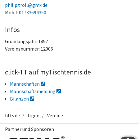
philip.troll@gmx.de
Mobil:
01733694350
Infos
Gründungsjahr: 1897
Vereinsnummer: 12006
click-TT auf myTischtennis.de
Mannschaften
Mannschaftsmeldung
Bilanzen
httv.de
Ligen
Vereine
Partner und Sponsoren