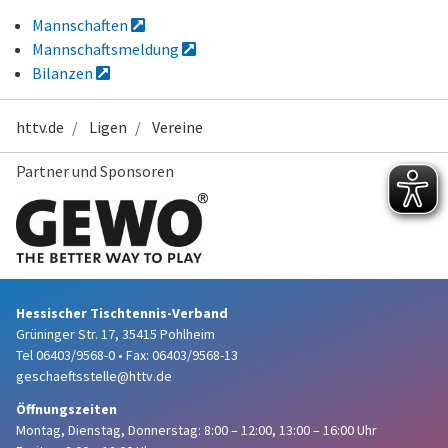
Mannschaften
Mannschaftsmeldung
Bilanzen
httv.de
Ligen
Vereine
Partner und Sponsoren
Hessischer Tischtennis-Verband
Grüninger Str. 17, 35415 Pohlheim
Tel 06403/9568-0
•
Fax: 06403/9568-13
geschaeftsstelle@httv.de
Öffnungszeiten
Montag, Dienstag, Donnerstag:
8:00 – 12:00,
13:00 – 16:00 Uhr