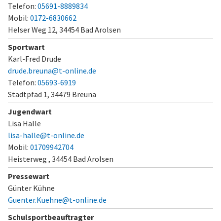
Telefon:
05691-8889834
Mobil:
0172-6830662
Helser Weg 12,
34454 Bad Arolsen
Sportwart
Karl-Fred Drude
drude.breuna@t-online.de
Telefon:
05693-6919
Stadtpfad 1,
34479 Breuna
Jugendwart
Lisa Halle
lisa-halle@t-online.de
Mobil:
01709942704
Heisterweg ,
34454 Bad Arolsen
Pressewart
Günter Kühne
Guenter.Kuehne@t-online.de
Schulsportbeauftragter