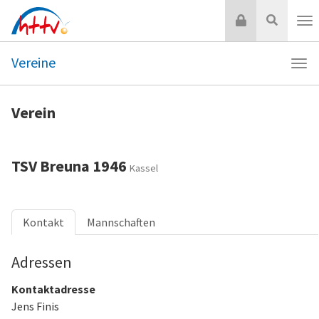
Zum
Login
Suche
Inhalt
Nav
springen
Vereine
Navi
Vere
Verein
TSV Breuna 1946
Kassel
Kontakt
Mannschaften
Adressen
Kontaktadresse
Jens Finis