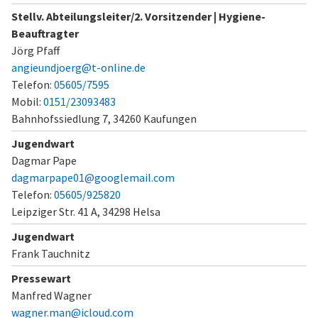
Stellv. Abteilungsleiter/2. Vorsitzender | Hygiene-
Beauftragter
Jörg Pfaff
angieundjoerg@t-online.de
Telefon:
05605/7595
Mobil:
0151/23093483
Bahnhofssiedlung 7,
34260 Kaufungen
Jugendwart
Dagmar Pape
dagmarpape01@googlemail.com
Telefon:
05605/925820
Leipziger Str. 41 A,
34298 Helsa
Jugendwart
Frank Tauchnitz
Pressewart
Manfred Wagner
wagner.man@icloud.com