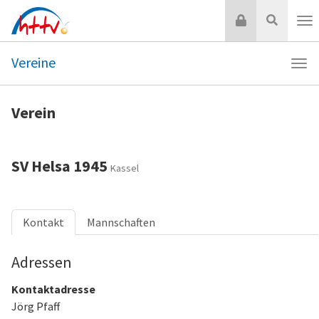
Zum
Login
Suche
Inhalt
Nav
springen
Vereine
Navi
Vere
Verein
SV Helsa 1945
Kassel
Kontakt
Mannschaften
Adressen
Kontaktadresse
Jörg Pfaff