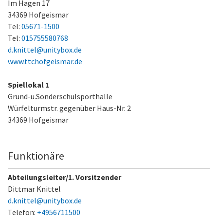
Im Hagen 17
34369 Hofgeismar
Tel:
05671-1500
Tel:
015755580768
d.knittel@unitybox.de
www.ttchofgeismar.de
Spiellokal 1
Grund-u.Sonderschulsporthalle
Würfelturmstr. gegenüber Haus-Nr. 2
34369 Hofgeismar
Funktionäre
Abteilungsleiter/1. Vorsitzender
Dittmar Knittel
d.knittel@unitybox.de
Telefon:
+4956711500