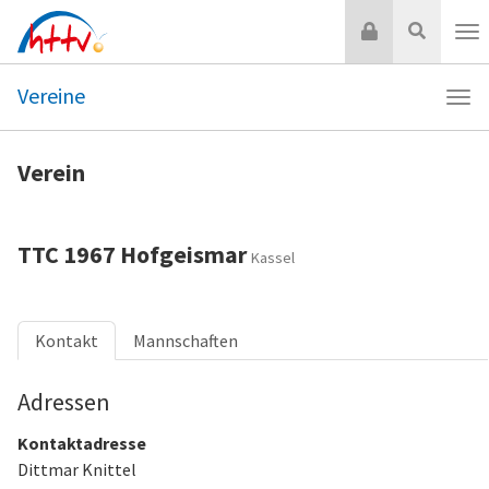
Zum
Login
Suche
Inhalt
Nav
springen
Vereine
Navi
Vere
Verein
TTC 1967 Hofgeismar
Kassel
Kontakt
Mannschaften
Adressen
Kontaktadresse
Dittmar Knittel