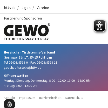
httv.de
Ligen
Vereine
Partner und Sponsoren
Hessischer Tischtennis-Verband
Grüninger Str. 17, 35415 Pohlheim
Tel 06403/9568-0
•
Fax: 06403/9568-13
geschaeftsstelle@httv.de
Öffnungszeiten
Montag, Dienstag, Donnerstag:
8:00 – 12:00,
13:00 – 16:00 Uhr
Freitag: 8:00 – 12:00 Uhr
Kontakt
Impressum
Barrierefreiheit
Datenschutz
Haftung