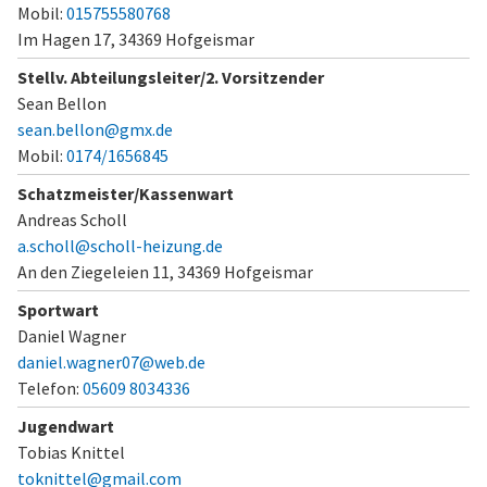
Mobil:
015755580768
Im Hagen 17,
34369 Hofgeismar
Stellv. Abteilungsleiter/2. Vorsitzender
Sean Bellon
sean.bellon@gmx.de
Mobil:
0174/1656845
Schatzmeister/Kassenwart
Andreas Scholl
a.scholl@scholl-heizung.de
An den Ziegeleien 11,
34369 Hofgeismar
Sportwart
Daniel Wagner
daniel.wagner07@web.de
Telefon:
05609 8034336
Jugendwart
Tobias Knittel
toknittel@gmail.com