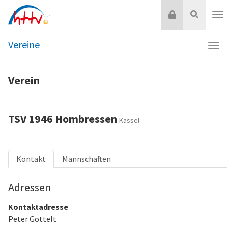
Zum
Login
Suche
Inhalt
Nav
springen
Vereine
Navi
Vere
Verein
TSV 1946 Hombressen
Kassel
Kontakt
Mannschaften
Adressen
Kontaktadresse
Peter Gottelt