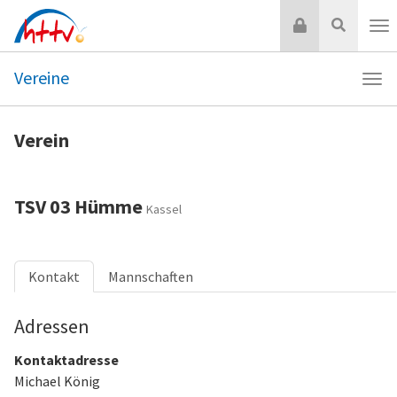
Zum
Login
Suche
Inhalt
Nav
springen
Vereine
Navi
Vere
Verein
TSV 03 Hümme
Kassel
Kontakt
Mannschaften
Adressen
Kontaktadresse
Michael König