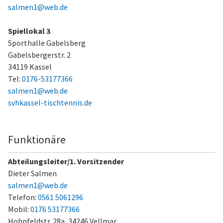
salmen1@web.de
Spiellokal 3
Sporthalle Gabelsberg
Gabelsbergerstr. 2
34119 Kassel
Tel:
0176-53177366
salmen1@web.de
svhkassel-tischtennis.de
Funktionäre
Abteilungsleiter/1. Vorsitzender
Dieter Salmen
salmen1@web.de
Telefon:
0561 5061296
Mobil:
0176 53177366
Hohnfeldstr. 28a,
34246 Vellmar