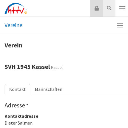
Zum
Login
Suche
Inhalt
Nav
springen
Vereine
Navi
Vere
Verein
SVH 1945 Kassel
Kassel
Kontakt
Mannschaften
Adressen
Kontaktadresse
Dieter Salmen